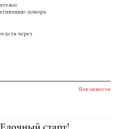
атежа:
активацию донора
редств через
Все новости
Елочный старт!