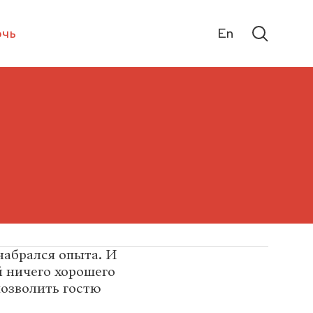
чь
En
набрался опыта. И
й ничего хорошего
позволить гостю