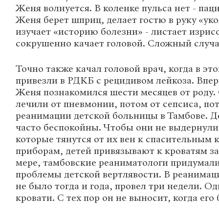
Женя волнуется. В коленке пульса нет - паци
Женя берет шприц, делает гостю в руку «ук
изучает «историю болезни» - листает изри
сокрушенно качает головой. Сложный случа
Точно также качал головой врач, когда в э
привезли в РДКБ с рецидивом лейкоза. Впе
Женя познакомился шести месяцев от роду. 
лечили от пневмонии, потом от сепсиса, по
реанимации детской больницы в Тамбове. Д
часто беспокойны. Чтобы они не выдернули
которые тянутся от их вен к спасительным 
приборам, детей привязывают к кроватям за
мере, тамбовские реаниматологи придумали
проблемы детской вертлявости. В реанимац
не было тогда и года, провел три недели. 
кровати. С тех пор он не выносит, когда его 