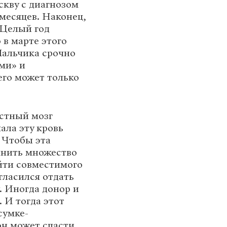
кву с диагнозом
 месяцев. Наконец,
 Целый год
 в марте этого
 Мальчика срочно
ами» и
го может только
остный мозг
ала эту кровь
. Чтобы эта
лнить множество
йти совместимого
гласился отдать
. Иногда донор и
. И тогда этот
сумке-
он может спасти.