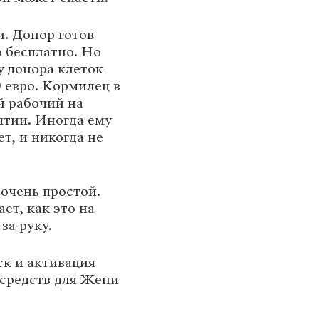
. Донор готов
 бесплатно. Но
у донора клеток
0 евро. Кормилец в
й рабочий на
тии. Иногда ему
ет, и никогда не
очень простой.
ает, как это на
за руку.
ск и активация
 средств для Жени