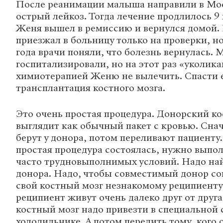
После реанимации малыша направили в Мос
острый лейкоз. Тогда лечение продлилось 9
Женя вышел в ремиссию и вернулся домой.
приезжал в больницу только на проверки, но
года врачи поняли, что болезнь вернулась.
госпитализировали, но на этот раз «уколик
химиотерапией Женю не вылечить. Спасти е
трансплантация костного мозга.
Это очень простая процедура. Донорский к
выглядит как обычный пакет с кровью. Снач
берут у донора, потом переливают пациенту
простая процедура состоялась, нужно выпо
часто трудновыполнимых условий. Надо на
донора. Надо, чтобы совместимый донор со
свой костный мозг незнакомому реципиенту
реципиент живут очень далеко друг от друга
костный мозг надо привезти в специальной 
холодильнике. А потом перелить тому, кого 