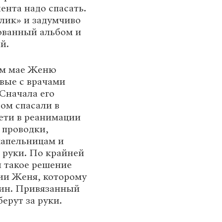
ента надо спасать.
олик» и задумчиво
сованный альбом и
й.
том мае Женю
рвые с врачами
Сначала его
том спасали в
ети в реанимации
 проводки,
капельницам и
 руки. По крайней
 такое решение
ии Женя, которому
Один. Привязанный
берут за руки.