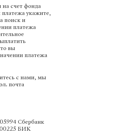
 на счет фонда
 платежа укажите,
а поиск и
чении платежа
ительное
выплатить
что вы
значении платежа
итесь с нами, мы
 эл. почта
105994 Сбербанк
0000225 БИК