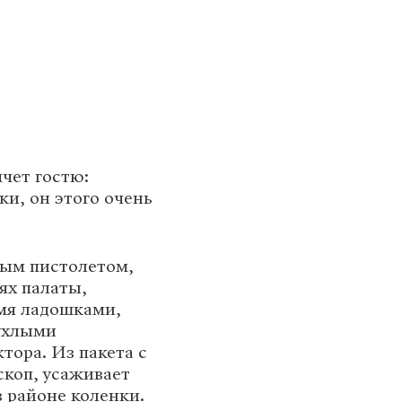
пчет гостю:
ки, он этого очень
ным пистолетом,
рях палаты,
умя ладошками,
пухлыми
тора. Из пакета с
коп, усаживает
в районе коленки.