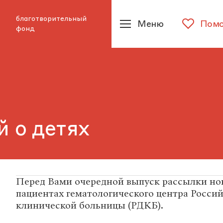
благотворительный
Меню
Помо
фонд
 о детях
Перед Вами очередной выпуск рассылки нов
пациентах гематологического центра Росси
клинической больницы (РДКБ).