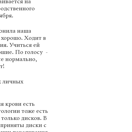
аивается на
еродственного
ября.
вонила наша
 хорошо. Ходит в
ия. Учиться ей
рошие. По голосу -
все нормально,
т!
х личных
я крови есть
ологии тоже есть
только дисков. В
 приняты диски с