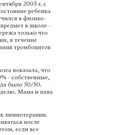
нтября 2005 г. с
Состояние ребенка
чился в физико-
предмет в школе -
ережа только что
ии, в течение
ания тромбоцитов
зга показала, что
0% - собственные,
гда было 50/50.
еделю. Мама и папа
ок химиотерапии.
ливаться после
отом, если все