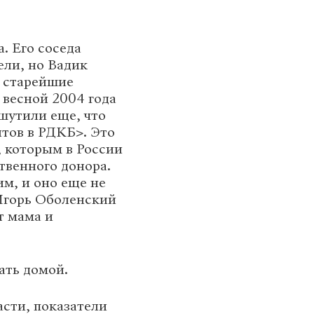
. Его соседа
ели, но Вадик
, старейшие
 весной 2004 года
 шутили еще, что
итов в РДКБ>. Это
, которым в России
твенного донора.
м, и оно еще не
Игорь Оболенский
т мама и
ать домой.
сти, показатели