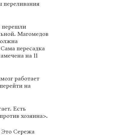
ы переливания
а перешли
льной. Магомедов
должна
. Сама пересадка
амечена на 11
мозг работает
перейти на
ает. Есть
против хозяина>.
. Это Сережа