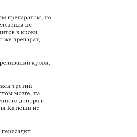
ым препаратом, но
елезенка не
цитов в крови
т же препарат,
ереливаний крови,
ужен третий
ном мозге, на
енного донора в
для Катюши не
 пересадки