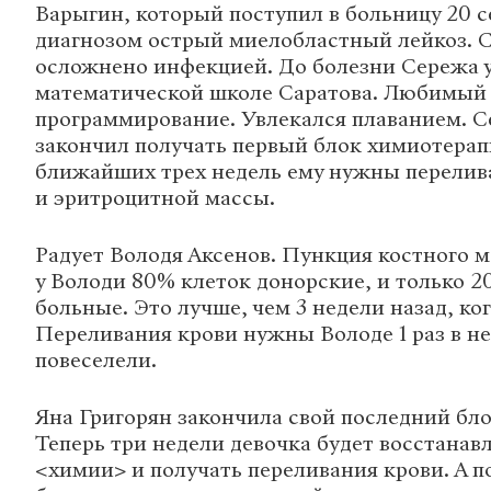
Варыгин, который поступил в больницу 20 се
диагнозом острый миелобластный лейкоз. 
осложнено инфекцией. До болезни Сережа у
математической школе Саратова. Любимый 
программирование. Увлекался плаванием. С
закончил получать первый блок химиотерап
ближайших трех недель ему нужны перелив
и эритроцитной массы.
Радует Володя Аксенов. Пункция костного мо
у Володи 80% клеток донорские, и только 2
больные. Это лучше, чем 3 недели назад, ко
Переливания крови нужны Володе 1 раз в н
повеселели.
Яна Григорян закончила свой последний бл
Теперь три недели девочка будет восстанав
<химии> и получать переливания крови. А п