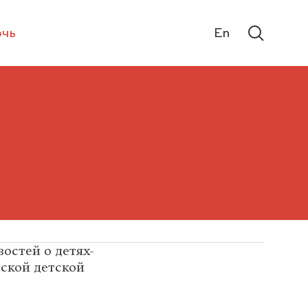
чь
En
остей о детях-
йской детской