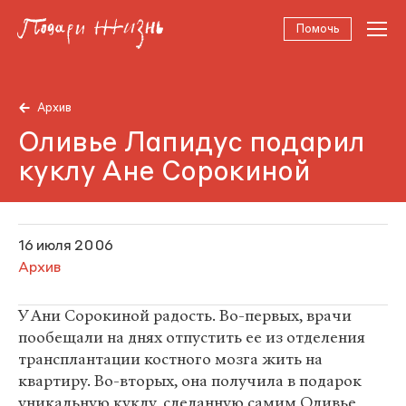
Помочь
Архив
Оливье Лапидус подарил
куклу Ане Сорокиной
16 июля 2006
Архив
У Ани Сорокиной радость. Во-первых, врачи
пообещали на днях отпустить ее из отделения
трансплантации костного мозга жить на
квартиру. Во-вторых, она получила в подарок
уникальную куклу, сделанную самим Оливье