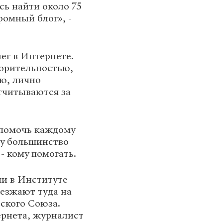
сь найти около 75
ромный блог», -
ег в Интернете.
ворительностью,
ю, лично
тчитываются за
 помочь каждому
у большинство
- кому помогать.
ми в Институте
езжают туда на
ского Союза.
ернета, журналист