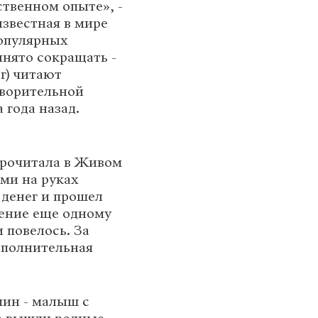
ственном опыте», -
звестная в мире
популярных
инято сокращать -
г) читают
творительной
 года назад.
 прочитала в Живом
ми на руках
 денег и прошел
чение еще одному
 повелось. За
дополнительная
мин - малыш с