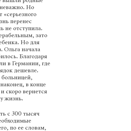
ее вышли родные
 неважно. Но
т «серьезного
знь перенес
ь не отступила.
ерабельным, зато
ебенка. Но для
. Ольга начала
билось. Благодаря
ли в Германии, где
ядок дешевле.
 больницей,
наконец, в конце
и скоро вернется
у жизнь.
ть с 300 тысяч
необходимые
го, по ее словам,