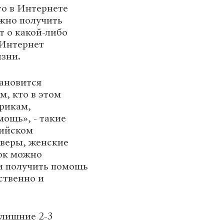
то в Интернете
ожно получить
т о какой-либо
 Интернет
изни.
тановится
, кто в этом
арикам,
мощь», - такие
сийском
рверы, женские
сок можно
и получить помощь
ственно и
 лишние 2-3