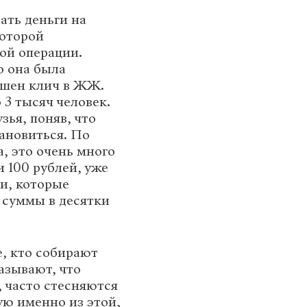
рать деньги на
которой
ой операции.
о она была
ошен клич в ЖЖ.
 3 тысяч человек.
зья, поняв, что
тановиться. По
а, это очень много
и 100 рублей, уже
и, которые
 суммы в десятки
е, кто собирают
азывают, что
 часто стесняются
ую именно из этой,