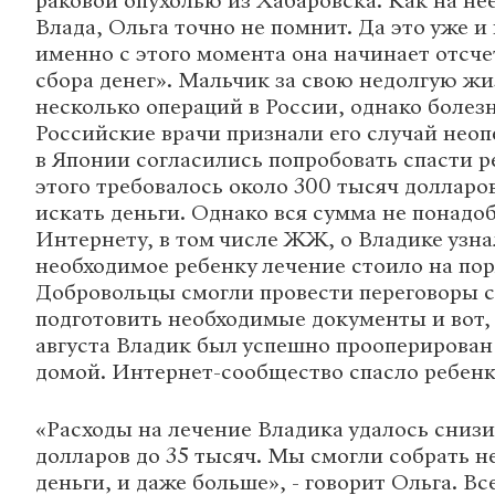
раковой опухолью из Хабаровска. Как на н
Влада, Ольга точно не помнит. Да это уже и
именно с этого момента она начинает отсче
сбора денег». Мальчик за свою недолгую жи
несколько операций в России, однако болезн
Российские врачи признали его случай неоп
в Японии согласились попробовать спасти р
этого требовалось около 300 тысяч долларов
искать деньги. Однако вся сумма не понадо
Интернету, в том числе ЖЖ, о Владике узна
необходимое ребенку лечение стоило на пор
Добровольцы смогли провести переговоры с
подготовить необходимые документы и вот, 
августа Владик был успешно прооперирован 
домой. Интернет-сообщество спасло ребенк
«Расходы на лечение Владика удалось снизи
долларов до 35 тысяч. Мы смогли собрать 
деньги, и даже больше», - говорит Ольга. Все