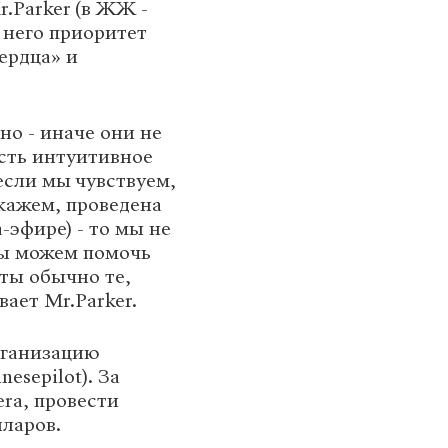
.Parker (в ЖЖ -
 него приоритет
ердца» и
о - иначе они не
есть интуитивное
сли мы чувствуем,
скажем, проведена
-эфире) - то мы не
мы можем помочь
ты обычно те,
вает Mr.Parker.
рганизацию
esepilot). За
erа, провести
лларов.