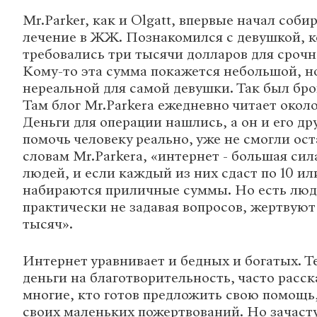
Mr.Parker, как и Olgatt, впервые начал соби
лечение в ЖЖ. Познакомился с девушкой, 
требовались три тысячи долларов для срочн
Кому-то эта сумма покажется небольшой, н
нереальной для самой девушки. Так был бр
Там блог Mr.Parkerа ежедневно читает около
Деньги для операции нашлись, а он и его дру
помочь человеку реально, уже не смогли ос
словам Mr.Parkerа, «интернет - большая сил
людей, и если каждый из них сдаст по 10 ил
набираются приличные суммы. Но есть люд
практически не задавая вопросов, жертвуют
тысяч».
Интернет уравнивает и бедных и богатых. Т
деньги на благотворительность, часто расск
многие, кто готов предложить свою помощь,
своих маленьких пожертвований. Но зачаст