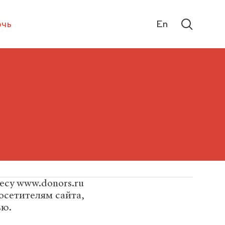
чь
En
ресу www.donors.ru
осетителям сайта,
ью.