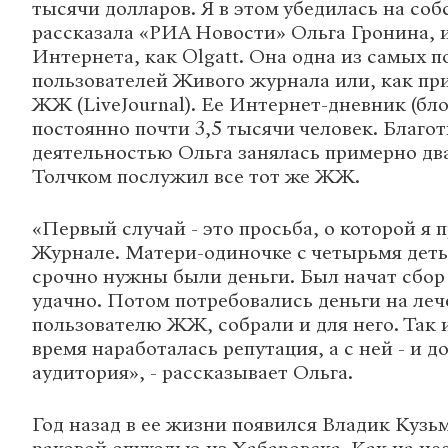
тысячи долларов. Я в этом убедилась на соб
рассказала «РИА Новости» Ольга Гронина, и
Интернета, как Olgatt. Она одна из самых 
пользователей Живого журнала или, как пр
ЖЖ (LiveJournal). Ее Интернет-дневник (бло
постоянно почти 3,5 тысячи человек. Благо
деятельностью Ольга занялась примерно два
Толчком послужил все тот же ЖЖ.
«Первый случай - это просьба, о которой я
Журнале. Матери-одиночке с четырьмя деть
срочно нужны были деньги. Был начат сбор
удачно. Потом потребовались деньги на ле
пользователю ЖЖ, собрали и для него. Так и
время наработалась репутация, а с ней - и 
аудитория», - рассказывает Ольга.
Год назад в ее жизни появился Владик Кузь