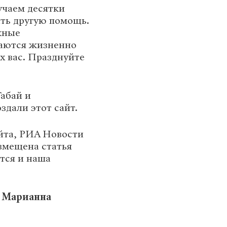
учаем десятки
ть другую помощь.
жные
таются жизненно
х вас. Празднуйте
Габай и
здали этот сайт.
йта, РИА Новости
азмещена статья
ется и наша
 Марианна