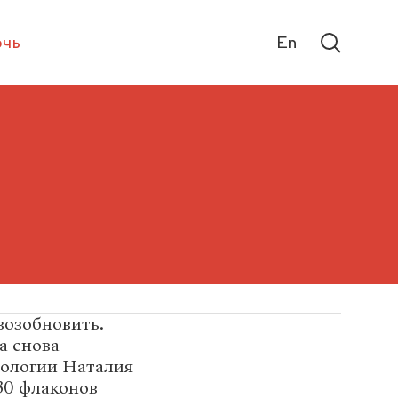
чь
En
возобновить.
а снова
тологии Наталия
30 флаконов