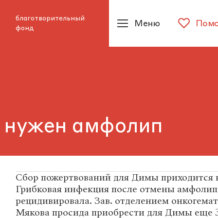
благотворительный
Меню
Помо
фонд
 нужен амфолип
Сбор пожертвований для Димы приходится 
Грибковая инфекция после отмены амфолип
рецидивировала. Зав. отделением онкогема
Мякова просида приобрести для Димы еще 