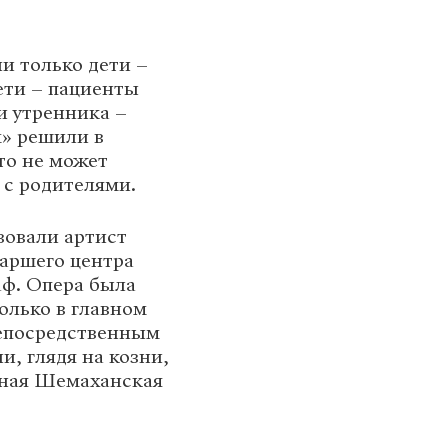
и только дети –
ети – пациенты
и утренника –
» решили в
то не может
 с родителями.
вовали артист
аршего центра
аф. Опера была
олько в главном
непосредственным
и, глядя на козни,
рная Шемаханская