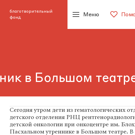
благотворительный
Меню
Помо
фонд
ник в Большом театр
Сегодня утром дети из гематологических о
детского отделения РНЦ рентгенорадиолог
детской онкологии при онкоцентре им. Бло
Пасхальном утреннике в Большом театре. В