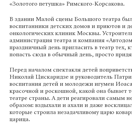
«Золотого петушка» Римского-Корсакова.
В здании Малой сцены Большого театра был
воспитанники детских домов и приютов и д
онкологических клиник Москвы. Устроител
администрация театра и компания «Автодом
праздничный день пригласить в театр тех, к
попасть сюда в обычный день, просто придя
Перед началом спектакля детей поприветст
Николай Цискаридзе и руководитель Патри
воспитания детей и молодежи игумен Иоас
красочной и роскошной, какой она бывает т
театре страны. А дети реагировали самым 
образом: вздыхали и ахали и даже восклицал
которые строила незадачливому царю кова
царица.