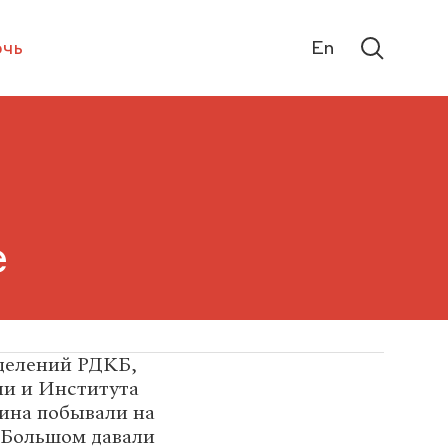
чь
En
е
тделений РДКБ,
ии и Института
хина побывали на
 Большом давали