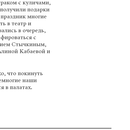
траком с куличами,
 получили подарки
 праздник многие
ь в театр и
вались в очередь,
афироваться с
нием Стычкиным,
Алиной Кабаевой и
о, что покинуть
немногие наши
 в палатах.