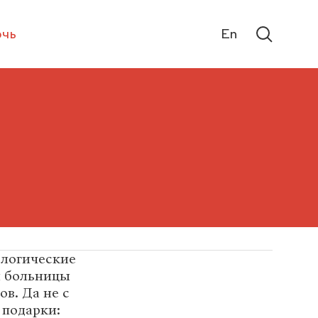
чь
En
ологические
й больницы
в. Да не с
 подарки: