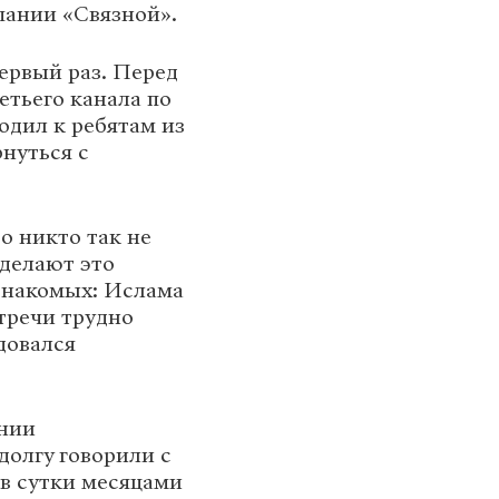
ании «Связной».
ервый раз. Перед
етьего канала по
одил к ребятам из
нуться с
то никто так не
 делают это
 знакомых: Ислама
тречи трудно
довался
ении
долгу говорили с
 в сутки месяцами