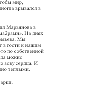
чтобы мир,
иногда врывался в
ия Марьянова в
ма2рамн». На днях
емьева. Мы
т в гости к нашим
это по собственной
огда можно
по зову сердца. И
енно теплыми.
дарки.