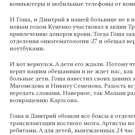
компьютеры и мобильные телефоны от комп
И Гоша, и Дмитрий в нашей больнице не в п
новым годом Куценко участвовал в акции Тр
привлечению доноров крови. Тогда Гоша зах
отделения онкогематологии-27 и обещал вер
ноутбуками.
И вот вернулся. А дети его ждали. Потому ч
верит нашим обещаниям и не ждет нас, как
больные дети. Гоша навестил своих давних
Магомедова и Никиту Семенова. Радость вс
передать словами. Наверное, так Малыш ра
возвращению Карлсона.
Гоша и Дмитрий обошли все боксы в отдел
трансплантации костного мозга. Артисты по
ребятами. А для детей, вынужденных 24 час