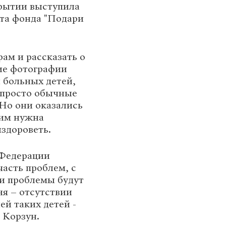
рытии выступила
ета фонда "Подари
рам и рассказать о
кие фотографии
 больных детей,
о просто обычные
 Но они оказались
 им нужна
здороветь.
 Федерации
часть проблем, с
и проблемы будут
ня – отсутствии
ей таких детей -
 Корзун.