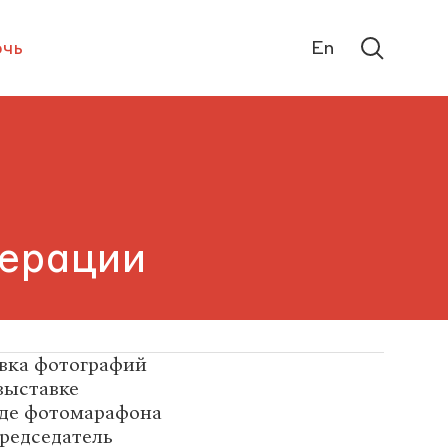
чь
En
дерации
авка фотографий
выставке
оде фотомарафона
Председатель