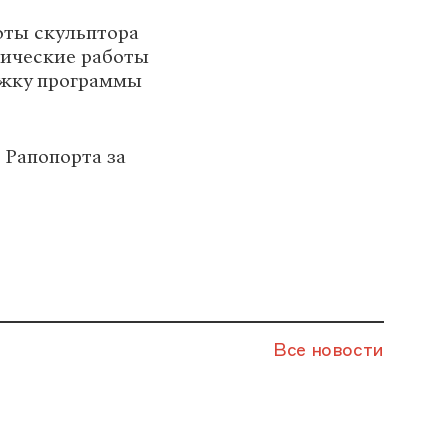
оты скульптора
фические работы
ржку программы
 Рапопорта за
Все новости