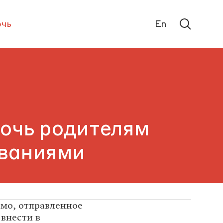
чь
En
очь родителям
еваниями
мо, отправленное
 внести в