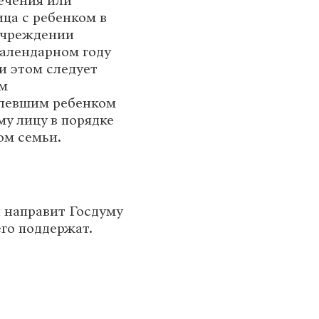
ечения или
ца с ребенком в
учреждении
календарном году
и этом следует
им
болевшим ребенком
му лицу в порядке
ом семьи.
 направит Госдуму
го поддержат.