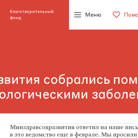
благотворительный
Меню
Помо
фонд
вития собрались пом
аологическими забол
Минздравсоцразвития ответил на наше пись
в это ведомство еще в феврале. Мы просили