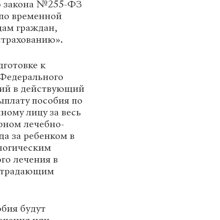
го закона №255-ФЗ
 по временной
дам граждан,
трахованию».
дготовке к
 Федерального
ний в действующий
плату пособия по
ному лицу за весь
рном лечебно-
а за ребенком в
ологическим
го лечения в
, страдающим
бия будут