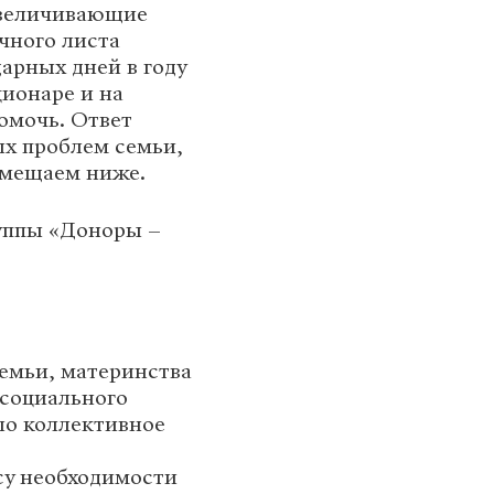
увеличивающие
чного листа
арных дней в году
ционаре и на
омочь. Ответ
х проблем семьи,
омещаем ниже.
руппы «Доноры –
емьи, материнства
 социального
ло коллективное
су необходимости