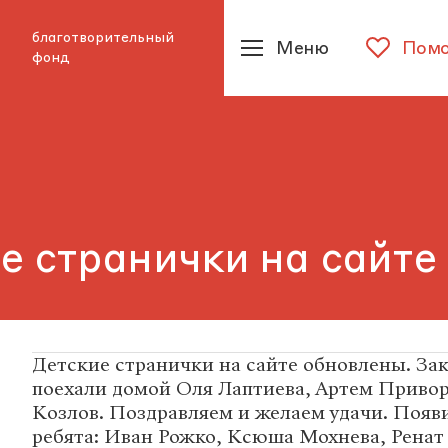
благотворительный
Меню
Помо
фонд
е странички на сайте
Детские странички на сайте обновлены. За
поехали домой Оля Лаптиева, Артем Приво
Козлов. Поздравляем и желаем удачи. Появ
ребята: Иван Рожко, Ксюша Мохнева, Ренат