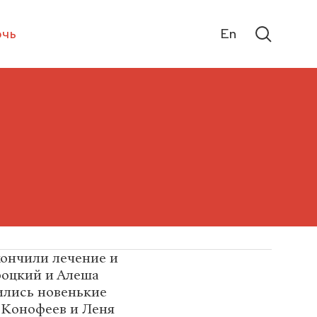
чь
En
кончили лечение и
роцкий и Алеша
ились новенькие
 Конофеев и Леня