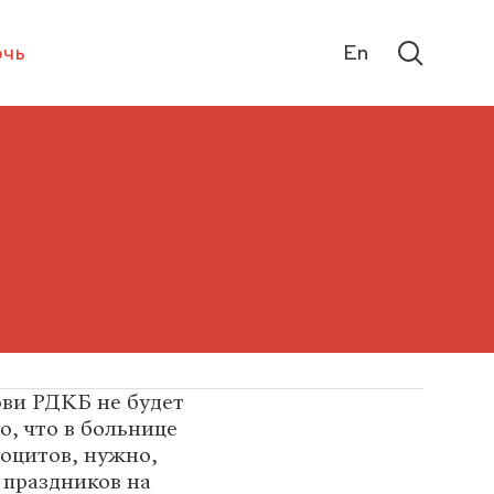
чь
En
ови РДКБ не будет
то, что в больнице
боцитов, нужно,
 праздников на