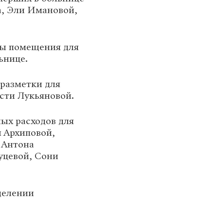
, Эли Имановой,
ты помещения для
ьнице.
.разметки для
сти Лукьяновой.
ных расходов для
 Архиповой,
 Антона
уцевой, Сони
делении