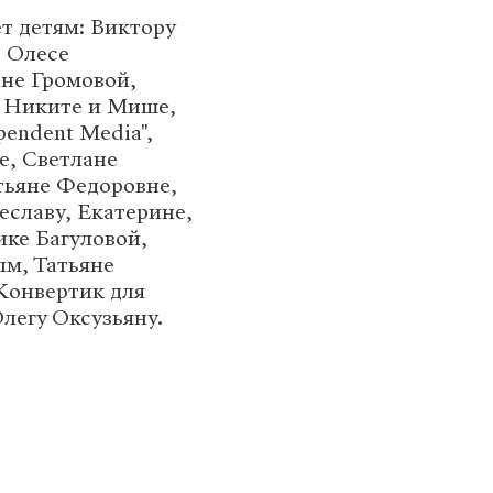
т детям: Виктору
, Олесе
не Громовой,
 Никите и Мише,
endent Media",
е, Светлане
тьяне Федоровне,
еславу, Екатерине,
ке Багуловой,
м, Татьяне
«Конвертик для
легу Оксузьяну.