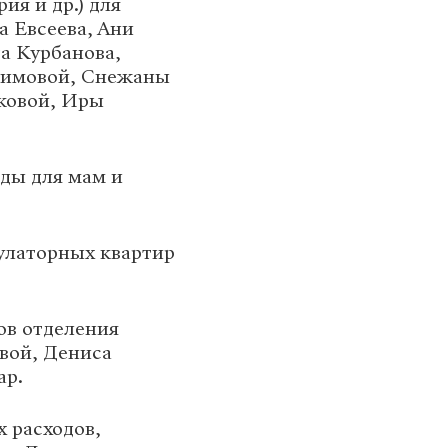
ия и др.) для
 Евсеева, Ани
а Курбанова,
ксимовой, Снежаны
ковой, Иры
оды для мам и
булаторных квартир
ов отделения
вой, Дениса
ар.
х расходов,