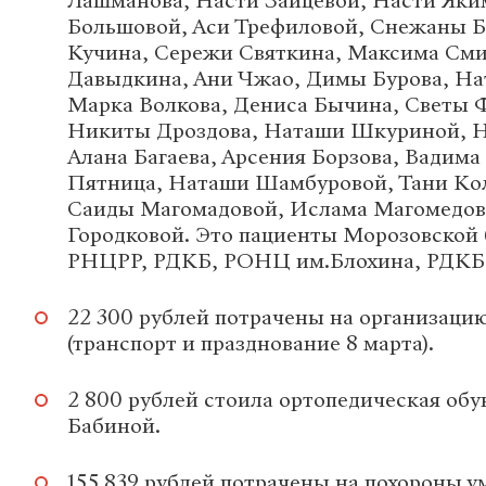
Лашманова, Насти Зайцевой, Насти Яки
Большовой, Аси Трефиловой, Снежаны 
Кучина, Сережи Святкина, Максима Сми
Давыдкина, Ани Чжао, Димы Бурова, На
Марка Волкова, Дениса Бычина, Светы 
Никиты Дроздова, Наташи Шкуриной, Н
Алана Багаева, Арсения Борзова, Вадима
Пятница, Наташи Шамбуровой, Тани Ко
Саиды Магомадовой, Ислама Магомедов
Городковой. Это пациенты Морозовской
РНЦРР, РДКБ, РОНЦ им.Блохина, РДКБ
22 300 рублей потрачены на организацию
(транспорт и празднование 8 марта).
2 800 рублей стоила ортопедическая об
Бабиной.
155 839 рублей потрачены на похороны 