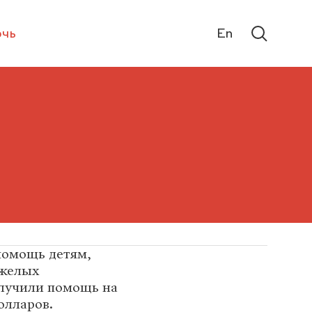
чь
En
помощь детям,
яжелых
олучили помощь на
долларов.