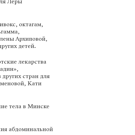
для Леры
ивокс, октагам,
ьгамма,
Алены Архиповой,
ругих детей.
отские лекарства
садин»,
 других стран для
меновой, Кати
ние тела в Минске
ения абдоминальной