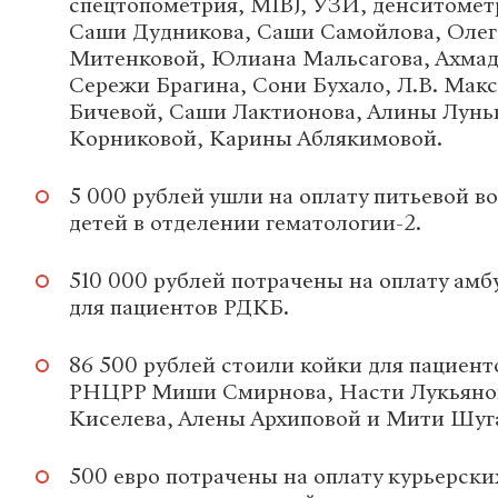
спецтопометрия, MIBJ, УЗИ, денситометр
Саши Дудникова, Саши Самойлова, Олега
Митенковой, Юлиана Мальсагова, Ахмад
Сережи Брагина, Сони Бухало, Л.В. Ма
Бичевой, Саши Лактионова, Алины Лунь
Корниковой, Карины Аблякимовой.
5 000 рублей ушли на оплату питьевой в
детей в отделении гематологии-2.
510 000 рублей потрачены на оплату ам
для пациентов РДКБ.
86 500 рублей стоили койки для пациент
РНЦРР Миши Смирнова, Насти Лукьяно
Киселева, Алены Архиповой и Мити Шуг
500 евро потрачены на оплату курьерски