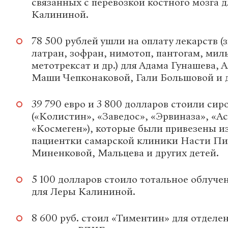
связанных с перевозкой костного мозга 
Калининой.
78 500 рублей ушли на оплату лекарств (з
латран, зофран, нимотоп, пантогам, мил
метотрексат и др.) для Адама Гунашева, 
Маши Чепконаковой, Гали Большовой и д
39 790 евро и 3 800 долларов стоили сир
(«Колистин», «Заведос», «Эрвиназа», «А
«Космеген»), которые были привезены из
пациентки самарской клиники Насти Пи
Миненковой, Мальцева и других детей.
5 100 долларов стоило тотальное облуче
для Леры Калининой.
8 600 руб. стоил «Тиментин» для отдел