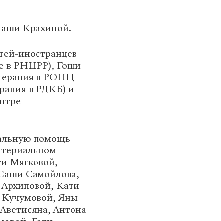
 Маши Крахиной.
етей-иностранцев
ие в РНЦРР), Гоши
терапия в РОНЦ
рапия в РДКБ) и
ентре
иальную помощь
атериальном
и Мягковой,
 Саши Самойлова,
 Архиповой, Кати
и Кучумовой, Яны
 Аветисяна, Антона