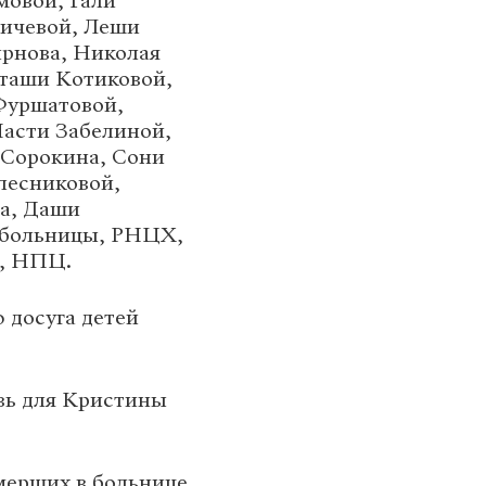
мовой, Гали
Бичевой, Леши
рнова, Николая
таши Котиковой,
Фуршатовой,
асти Забелиной,
 Сорокина, Сони
лесниковой,
а, Даши
 больницы, РНЦХ,
, НПЦ.
 досуга детей
увь для Кристины
умерших в больнице