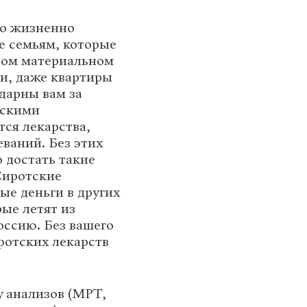
во жизненно
е семьям, которые
елом материальном
ии, даже квартиры
дарны вам за
тскими
тся лекарства,
ваний. Без этих
 достать такие
Сиротские
ые деньги в других
рые летят из
оссию. Без вашего
иротских лекарств
у анализов (МРТ,