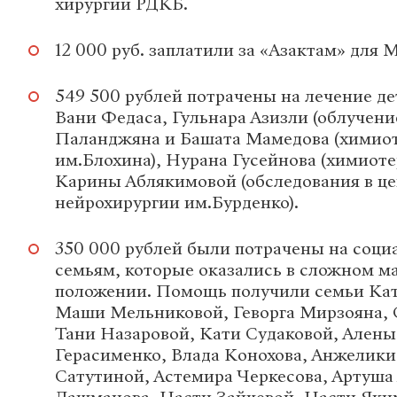
хирургии РДКБ.
12 000 руб. заплатили за «Азактам» для
549 500 рублей потрачены на лечение д
Вани Федаса, Гульнара Азизли (облучен
Паланджяна и Башата Мамедова (химио
им.Блохина), Нурана Гусейнова (химиоте
Карины Аблякимовой (обследования в ц
нейрохирургии им.Бурденко).
350 000 рублей были потрачены на соц
семьям, которые оказались в сложном м
положении. Помощь получили семьи Кат
Маши Мельниковой, Геворга Мирзояна,
Тани Назаровой, Кати Судаковой, Алены
Герасименко, Влада Конохова, Анжелик
Сатутиной, Астемира Черкесова, Артуша