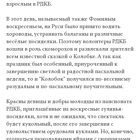
взрослым в РДКБ.
В этот день, называемый также Фоминым
воскресеньем, на Руси было принято водить
хороводы, устраивать балаганы и различные
весёлые посиделки. Поэтому волонтеры РДКБ
вошли в роль скоморохов и развлекали зрителей
всем известной сказкой о Колобке. А так как
праздник был особенный, приуроченный к
завершению светлой и радостной пасхальной
недели, то и "Колобок" получился по-весеннему
разудалым и по-пасхальному поучительным.
Красны девицы и добры молодцы из пансионата
РДКБ, приглашённые на воскресные гулянья-
посиделки, хотя и не ожидали, что спектакль
будет кукольный, после его завершения с
удовольствием орудовали куклами. Но, конечно,
угощаться шоколадными яйцами с сюрпризами