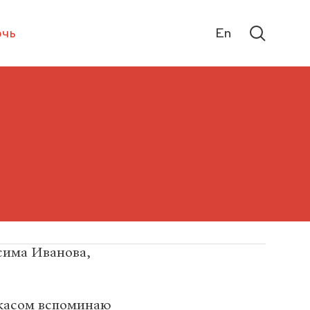
чь
En
сима Иванова,
 ужасом вспоминаю