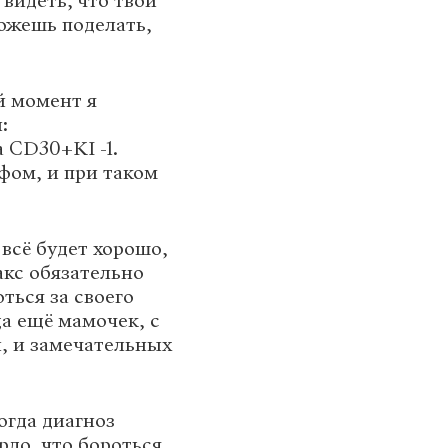
 видеть, что твой
можешь поделать,
й момент я
:
 CD30+KI -1.
фом, и при таком
всё будет хорошо,
акс обязательно
ться за своего
а ещё мамочек, с
, и замечательных
огда диагноз
рдо, что бороться