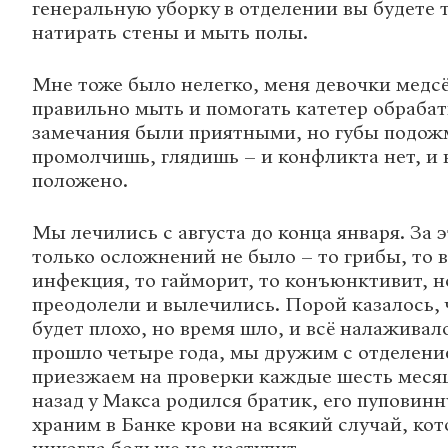
генеральную уборку в отделении вы будете
натирать стены и мыть полы.
Мне тоже было нелегко, меня девочки медс
правильно мыть и помогать катетер обрабат
замечания были приятными, но губы подож
промолчишь, глядишь – и конфликта нет, и в
положено.
Мы лечились с августа до конца января. За 
только осложнений не было – то грибы, то 
инфекция, то гайморит, то конъюнктивит, н
преодолели и вылечились. Порой казалось, 
будет плохо, но время шло, и всё налаживал
прошло четыре года, мы дружим с отделение
приезжаем на проверки каждые шесть месяце
назад у Макса родился братик, его пуповин
храним в Банке крови на всякий случай, кот