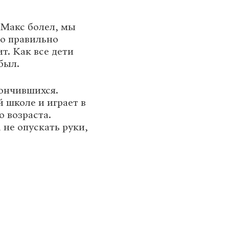
 Макс болел, мы
то правильно
т. Как все дети
был.
кончившихся.
й школе и играет в
о возраста.
 не опускать руки,