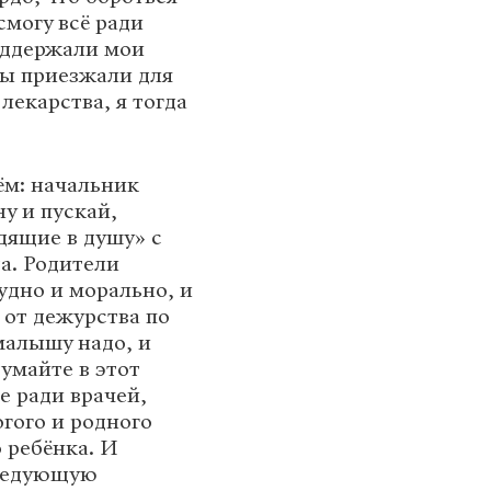
смогу всё ради
оддержали мои
ты приезжали для
лекарства, я тогда
м: начальник
у и пускай,
ядящие в душу» с
а. Родители
удно и морально, и
 от дежурства по
малышу надо, и
думайте в этот
е ради врачей,
огого и родного
 ребёнка. И
следующую