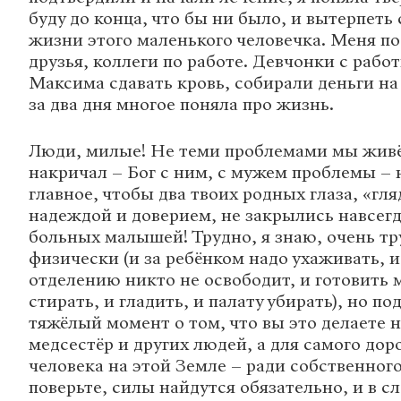
буду до конца, что бы ни было, и вытерпеть 
жизни этого маленького человечка. Меня п
друзья, коллеги по работе. Девчонки с рабо
Максима сдавать кровь, собирали деньги на 
за два дня многое поняла про жизнь.
Люди, милые! Не теми проблемами мы живё
накричал – Бог с ним, с мужем проблемы – н
главное, чтобы два твоих родных глаза, «гл
надеждой и доверием, не закрылись навсегд
больных малышей! Трудно, я знаю, очень тр
физически (и за ребёнком надо ухаживать, и
отделению никто не освободит, и готовить 
стирать, и гладить, и палату убирать), но по
тяжёлый момент о том, что вы это делаете н
медсестёр и других людей, а для самого дор
человека на этой Земле – ради собственного
поверьте, силы найдутся обязательно, и в 