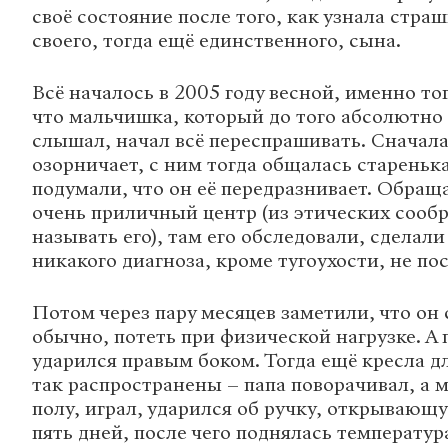
своё состояние после того, как узнала стра
своего, тогда ещё единственного, сына.
Всё началось в 2005 году весной, именно то
что мальчишка, который до того абсолютно
слышал, начал всё переспрашивать. Сначал
озорничает, с ним тогда общалась старенька
подумали, что он её передразнивает. Обращ
очень приличный центр (из этических сооб
называть его), там его обследовали, сделал
никакого диагноза, кроме тугоухости, не по
Потом через пару месяцев заметили, что он 
обычно, потеть при физической нагрузке. А
ударился правым боком. Тогда ещё кресла д
так распространены – папа поворачивал, а 
полу, играл, ударился об ручку, открываю
пять дней, после чего поднялась температура