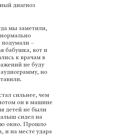
шный диагноз
гда мы заметили,
 нормально
а подумали –
я бабушка, вот и
ались к врачам в
ражений не буду
и аудиограмму, но
ставили.
стал сильнее, чем
 потом он в машине
ля детей не были
малыш сидел на
щую окно. Прошло
, и на месте удара