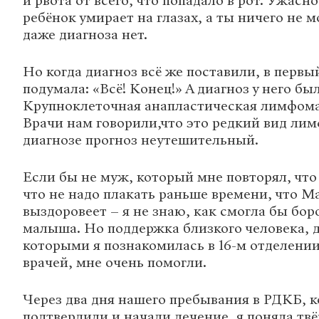
и рвота от всего, что попадало в рот. Ужасно
ребёнок умирает на глазах, а ты ничего не 
даже диагноза нет.
Но когда диагноз всё же поставили, в первы
подумала: «Всё! Конец!» А диагноз у него был
Крупноклеточная анапластическая лимфома
Врачи нам говорили,что это редкий вид лим
диагнозе прогноз неутешительный.
Если бы не муж, который мне повторял, что 
что не надо плакать раньше времени, что М
выздоровеет – я не знаю, как смогла бы боро
малыша. Но поддержка близкого человека, д
которыми я познакомилась в 16-м отделении
врачей, мне очень помогли.
Через два дня нашего пребывания в РДКБ, к
подтвердили и начали лечение, я поняла твё