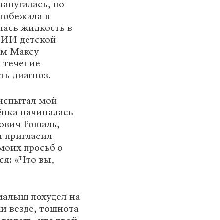
напугалась, но
побежала в
лась жидкость в
НИИ детской
ам Максу
в течение
ь диагноз.
 испытал мой
бёнка начиналась
ович Рошаль,
и пригласил
моих просьб о
ся: «Что вы,
 малыш похудел на
ёки везде, тошнота