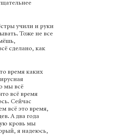
 тщательнее
ёстры учили и руки
ывать. Тоже не все
мёшь,
сё сделано, как
это время каких
вирусная
о мы всё
что всё время
ось. Сейчас
м всё это время,
в. А два года
ную кровь мы
орый, я надеюсь,