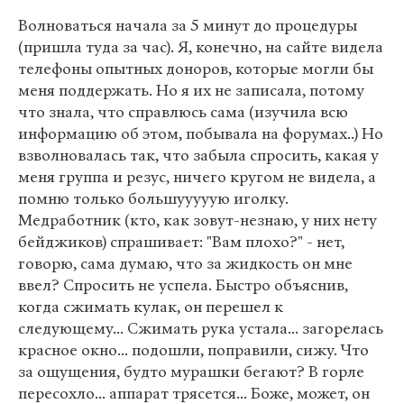
Волноваться начала за 5 минут до процедуры
(пришла туда за час). Я, конечно, на сайте видела
телефоны опытных доноров, которые могли бы
меня поддержать. Но я их не записала, потому
что знала, что справлюсь сама (изучила всю
информацию об этом, побывала на форумах..) Но
взволновалась так, что забыла спросить, какая у
меня группа и резус, ничего кругом не видела, а
помню только большууууую иголку.
Медработник (кто, как зовут-незнаю, у них нету
бейджиков) спрашивает: "Вам плохо?" - нет,
говорю, сама думаю, что за жидкость он мне
ввел? Спросить не успела. Быстро объяснив,
когда сжимать кулак, он перешел к
следующему... Сжимать рука устала... загорелась
красное окно... подошли, поправили, сижу. Что
за ощущения, будто мурашки бегают? В горле
пересохло... аппарат трясется... Боже, может, он