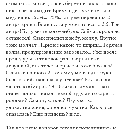
сломался... может, кровь берет не так как надо...
никто не подходит. Время идет мучительно
медленно... 50%.... 75%... он уже перекачал 2
литра крови! Больше... а у меня то всего 3.5! Три
литра! Буду звать кого-нибудь. Сейчас крови не
останется!! Язык прилип к небу, молчу. Другие
тоже молчат... Принес какой-то шприц... Горячая
волна, предупреждение запоздало... Уже после
процедуры в столовой разговорились с
девушкой, она тоже впервые и тоже боялась!
Сколько вопросов! Почему у меня одна рука
была задействована, а у нее две? Боялась ли
упасть в обморок? Я - боялась, думала - вот
станет плохо - какой позор! Буду ли говорить
родным? Самочувствие? Да,чувство
удовлетворения, хорошее чувство. Как здесь
оказалась? Еще придешь? и.т.д.
Так что ряды доноров сегодня пополнились, и