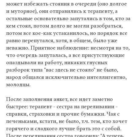
может избежать стояния в очереди (оно долгое
и муторное), они отправились к терапевту, а
остальные основательно запутались в том, кто за
кем стоял, потом долго не могли разобраться,
потом все кое-как устаканилось, но порядок все
равно перепутался, хотя, в общем, было уже
неважно. Приятное наблюдение: несмотря на то,
что очередь запуталась, а все присутствующие
опаздывали на работу, никаких гнусных
разборок типа "вас здесь не стояло" не было,
народ общался исключительно интеллигентно,
молодцы.
После заполнения анкет, все идет заметно
быстрее: терапевт - сестра на переливании -
справки, страховки и прочие бумажки. Чая с
печеньками, кстати, не было, т.ч. тем, кто хочет
горячего и сладкого лучше брать это с собой.
После переливания сестра говорила: "А теперь