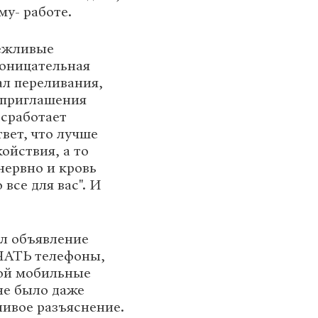
му- работе.
вежливые
роницательная
л переливания,
 приглашения
 сработает
вет, что лучше
ойствия, а то
нервно и кровь
все для вас". И
зал объявление
ЧАТЬ телефоны,
рой мобильные
не было даже
ливое разъяснение.