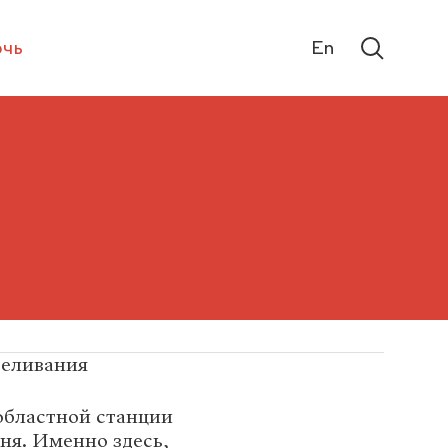
чь
En
реливания
областной станции
еня. Именно здесь,