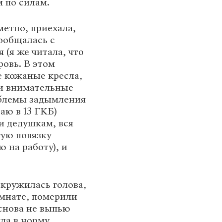
м по силам.
метно, приехала,
пообщалась с
 (я же читала, что
ровь. В этом
 кожаные кресла,
 и внимательные
облемы задымления
аю в 13 ГКБ)
и дедушкам, вся
гую повязку
 на работу), и
 кружилась голова,
омнате, померили
 снова не выпью
ла в норму,