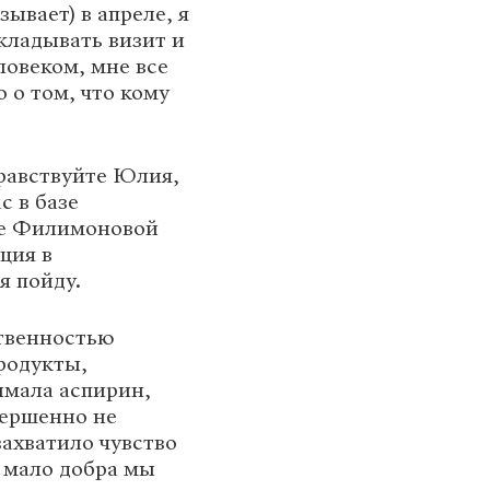
зывает) в апреле, я
кладывать визит и
ловеком, мне все
 о том, что кому
дравствуйте Юлия,
с в базе
ке Филимоновой
ция в
я пойду.
ственностью
родукты,
имала аспирин,
вершенно не
захватило чувство
к мало добра мы