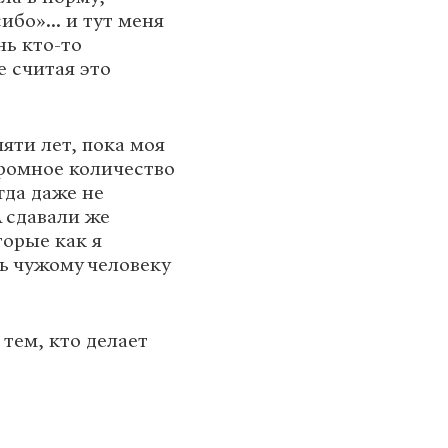
бо»... и тут меня
нь кто-то
е считая это
пяти лет, пока моя
громное количество
гда даже не
А сдавали же
торые как я
ь чужому человеку
 тем, кто делает