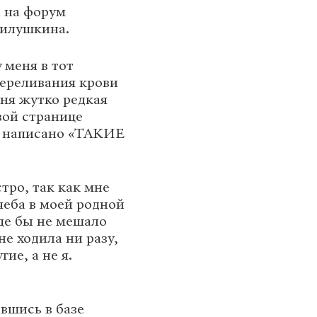
а на форум
илушкина.
 меня в тот
переливания крови
еня жутко редкая
вой странице
о написано «ТАКИЕ
тро, так как мне
учеба в моей родной
де бы не мешало
не ходила ни разу,
ие, а не я.
авшись в базе