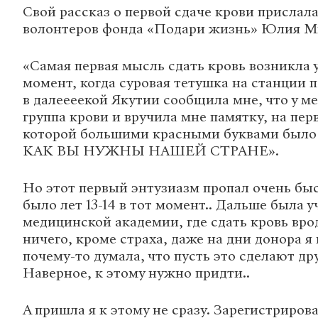
Свой рассказ о первой сдаче крови прислал
волонтеров фонда «Подари жизнь» Юлия М
«Самая первая мысль сдать кровь возникла у
момент, когда суровая тетушка на станции 
в далеееекой Якутии сообщила мне, что у м
группа крови и вручила мне памятку, на пер
которой большими красными буквами был
КАК ВЫ НУЖНЫ НАШЕЙ СТРАНЕ».
Но этот первый энтузиазм пропал очень быс
было лет 13-14 в тот момент.. Дальше была 
медицинской академии, где сдать кровь вро
ничего, кроме страха, даже на дни донора я 
почему-то думала, что пусть это сделают друг
Наверное, к этому нужно придти..
А пришла я к этому не сразу. Зарегистриров