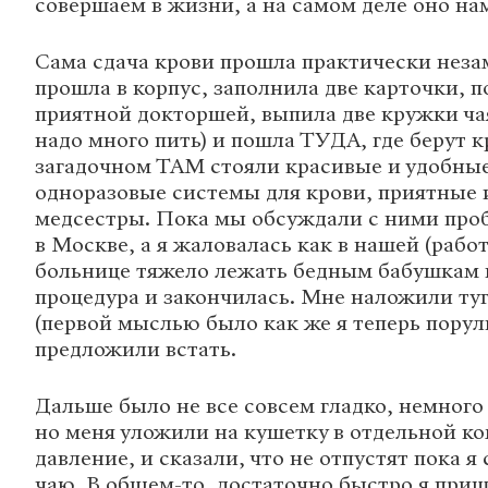
совершаем в жизни, а на самом деле оно на
Сама сдача крови прошла практически неза
прошла в корпус, заполнила две карточки, 
приятной докторшей, выпила две кружки чая
надо много пить) и пошла ТУДА, где берут к
загадочном ТАМ стояли красивые и удобные
одноразовые системы для крови, приятные
медсестры. Пока мы обсуждали с ними пр
в Москве, а я жаловалась как в нашей (работ
больнице тяжело лежать бедным бабушкам 
процедура и закончилась. Мне наложили ту
(первой мыслью было как же я теперь порулю
предложили встать.
Дальше было не все совсем гладко, немного
но меня уложили на кушетку в отдельной к
давление, и сказали, что не отпустят пока я
чаю. В общем-то, достаточно быстро я приш