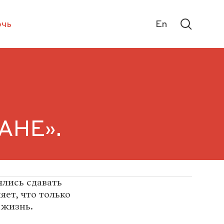
чь
En
АНЕ».
ялись сдавать
яет, что только
 жизнь.