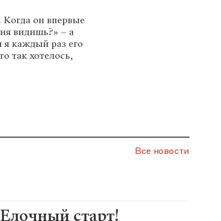
 Когда он впервые
еня видишь?» – а
м я каждый раз его
о так хотелось,
Все новости
Елочный старт!