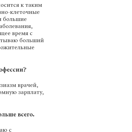
носится к таким
вно-клеточные
и большие
Заболевания,
щее время с
пытываю больший
оложительные
рофессии?
узиазм врачей,
омную зарплату,
льше всего.
таю с