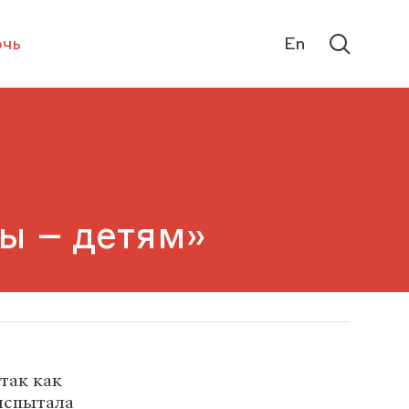
чь
En
ы – детям»
 так как
испытала