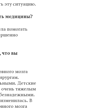
ь эту ситуацию.
сть медицины?
ела помогать
вершенно
, что вы
овного мозга
ирургам.
льными. Детские
х очень тяжелым
 безнадежными.
 изменилась. В
овного мозга