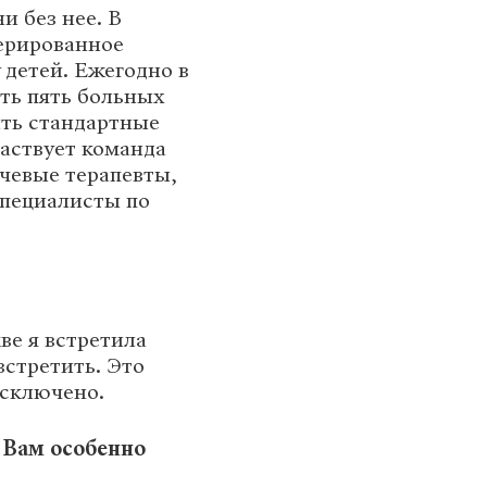
и без нее. В
ерированное
 детей. Ежегодно в
ть пять больных
ить стандартные
частвует команда
учевые терапевты,
специалисты по
ве я встретила
встретить. Это
исключено.
 Вам особенно