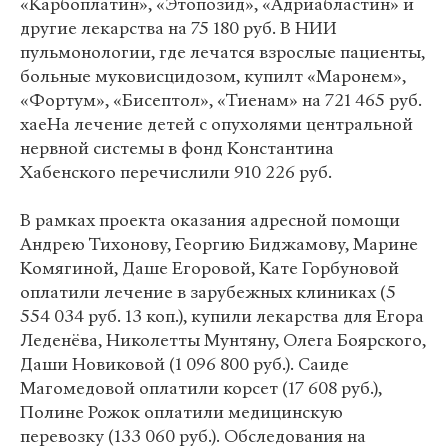
«Карбоплатин», «Этопозид», «Адриабластин» и
другие лекарства на 75 180 руб. В НИИ
пульмонологии, где лечатся взрослые пациенты,
больные муковисцидозом, купилт «Маронем»,
«Фортум», «Бисептол», «Тиенам» на 721 465 руб.
хаеНа лечение детей с опухолями центральной
нервной системы в фонд Константина
Хабенского перечислили 910 226 руб.
В рамках проекта оказания адресной помощи
Андрею Тихонову, Георгию Биджамову, Марине
Комягиной, Даше Егоровой, Кате Горбуновой
оплатили лечение в зарубежных клиниках (5
554 034 руб. 13 коп.), купили лекарства для Егора
Леденёва, Николетты Мунтяну, Олега Боярского,
Даши Новиковой (1 096 800 руб.). Саиде
Магомедовой оплатили корсет (17 608 руб.),
Полине Рожок оплатили медицинскую
перевозку (133 060 руб.). Обследования на