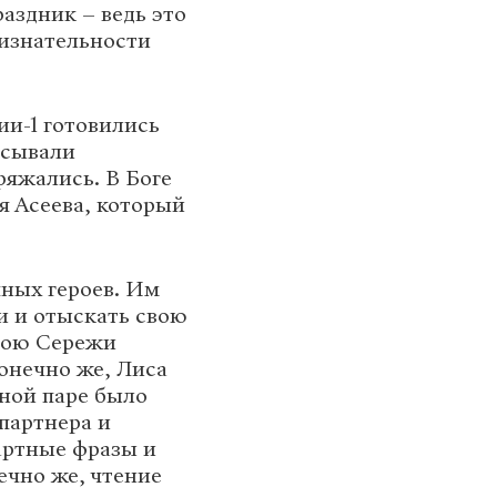
аздник – ведь это
ризнательности
ии-1 готовились
исывали
ряжались. В Боге
я Асеева, который
чных героев. Им
и и отыскать свою
ерою Сережи
конечно же, Лиса
ной паре было
партнера и
артные фразы и
ечно же, чтение