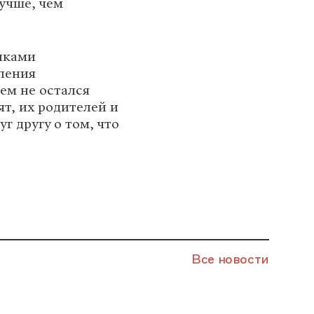
учше, чем
нками
ления
ем не остался
ят, их родителей и
г другу о том, что
Все новости