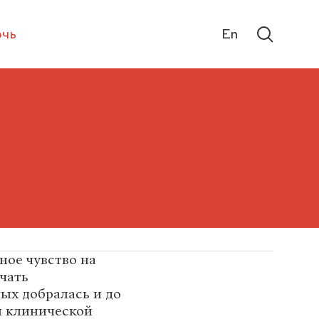
чь
En
ное чувство на
ечать
ых добралась и до
й клинической