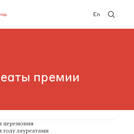
чь
En
реаты премии
ая церемония
м году лауреатами