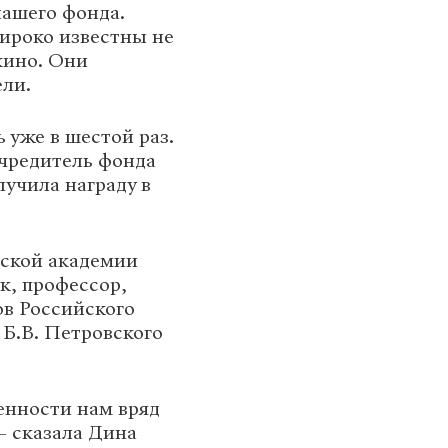
нашего фонда.
ироко известны не
кино. Они
ели.
 уже в шестой раз.
чредитель фонда
учила награду в
ской академии
к, профессор,
ов Российского
 Б.В. Петровского
енности нам вряд
– сказала Дина