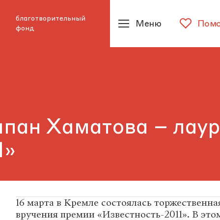
благотворительный
Меню
Помо
фонд
лпан Хаматова – лау
1»
16 марта в Кремле состоялась торжественн
вручения премии «Известность-2011». В это