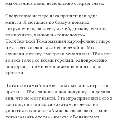
мы остались одни, немедленно открыл глаза.
Следующие четыре часа прошли как одна
минута. Я металась по боксу в поисках
«игрушечек», наклеек, мячей, дисков, пультов,
компотиков, чайков и «толчёночек».
Толчёночкой Тёма называл картофельное пюре
и есть его соглашался бесперебойно. Мы
слушали музыку, смотрели мультики и Тёма пел
во весь голос со всеми героями, одновременно
повторяя за ними все движения и прыгая по
кровати.
В этот же самый момент мы пытались играть в
прятки – Тёма заползал под подушку, а я делала
вид, что не могу найти. Эта игра приводила его в
восторг, он заливался хохотом, вылезал из
укрытия и голосил: «А мне летааааааать, а мне
летааааааать охота» - вместе с Водяным из