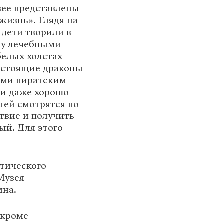
ее представлены
изнь». Глядя на
 дети творили в
ду лечебными
белых холстах
настоящие драконы
ами пиратским
 и даже хорошо
тей смотрятся по-
твие и получить
ый. Для этого
етического
Музея
ина.
 кроме