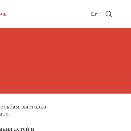
чь
En
росьбам выставка
ите!
ания детей и