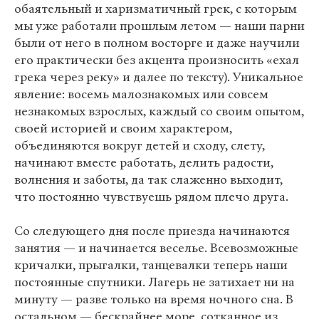
обаятельный и харизматичный грек, с которым
мы уже работали прошлым летом — наши парни
были от него в полном восторге и даже научили
его практически без акцента произносить «ехал
грека через реку» и далее по тексту). Уникальное
явление: восемь малознакомых или совсем
незнакомых взрослых, каждый со своим опытом,
своей историей и своим характером,
объединяются вокруг детей и сходу, слету,
начинают вместе работать, делить радости,
волнения и заботы, да так слаженно выходит,
что постоянно чувствуешь рядом плечо друга.
Со следующего дня после приезда начинаются
занятия — и начинается веселье. Всевозможные
кричалки, прыгалки, танцевалки теперь наши
постоянные спутники. Лагерь не затихает ни на
минуту — разве только на время ночного сна. В
остальном — бескрайнее море, сотканное из