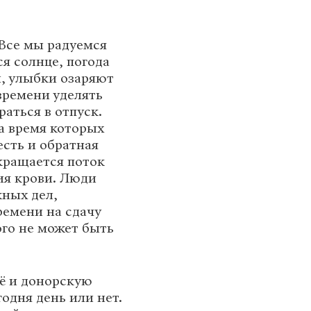
Все мы радуемся
я солнце, погода
, улыбки озаряют
времени уделять
раться в отпуск.
за время которых
есть и обратная
окращается поток
ия крови. Люди
жных дел,
емени на сдачу
кого не может быть
ё и донорскую
одня день или нет.