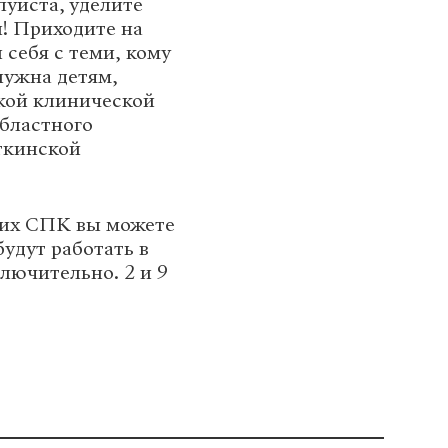
уйста, уделите
и! Приходите на
 себя с теми, кому
нужна детям,
кой клинической
бластного
ткинской
ких СПК вы можете
будут работать в
включительно. 2 и 9