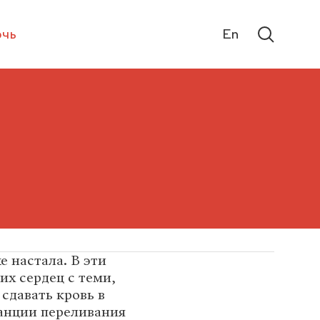
чь
En
е настала. В эти
их сердец с теми,
сдавать кровь в
анции переливания