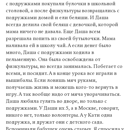
с подружками покупали булочки в школьной
столовой, а после физкультуры возвращались с
подружками домой и ели беляши. И Даша
всегда делила свой беляш с девочкой, которой
мама ничего не давала. Еще Даша всем
разрешала попить из своей бутылочки. Мама
наливала ей в школу чай. А если денег было
много, Даша с подружками ходила в
пельменную. Она была освобождена от
физкультуры, но всегда занималась. Побегает со
всеми, и посидит. А в конце урока все играли в
вышибалы. Если ловишь мяч руками,
получаешь жизнь и можешь кого-то вернуть в
игру. А так вообще надо от мяча уворачиваться.
Даша любила гулять во дворе, но только с
подружками. У Даши их 5, а в Москве, говорит,
никого нет, только волонтеры. А у Кати одна
подружка, и дружат они с детского сада.
Вспоминали бабушек очень старых. Я спросила у