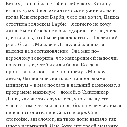
Кеном, а она была Барби с ребенком. Когда у
наших кукол был романтический ужин дома и
когда Кен спорсил Барби, чего она хочет, Дашка
ответила голоском Барби – я ничего не хочу,
лишь бы мой ребенок был здоров. Честно, я еле
сдержалась, чтобы не расплакаться. Последний
раз я была в Москве и Дашуля была полна
надежд на восстановление. Она мне по-
взрослому говорила, что макароны ей надоели,
но есть надо, чтобы силы были. Когда я
прошалась и сказала, что приеду в Москву
летом, Дашка мне сказала, что программа
минимум – в мае поехать в дальний пансионат, а
программа макимум – домой, в Сыктывкар.
Даша, как же так случилось, что я пишу это
узнав о том, что мы никогда больше не увидимся
ни в пансионате, ни в Сыктывкаре. Спи
спокойно, ангелочек, на твою долю выпало так
много испытаний. Дай Боже сил твоей мамочке