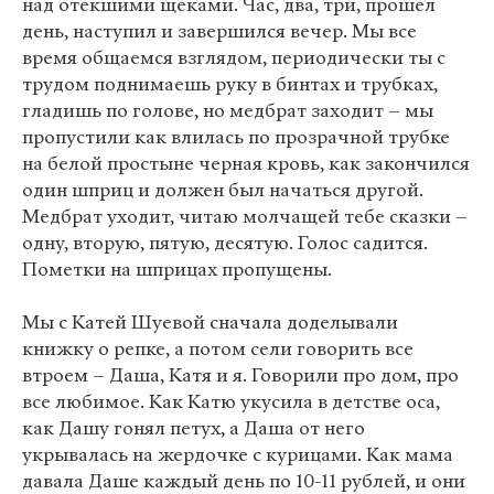
над отекшими щеками. Час, два, три, прошел
день, наступил и завершился вечер. Мы все
время общаемся взглядом, периодически ты с
трудом поднимаешь руку в бинтах и трубках,
гладишь по голове, но медбрат заходит – мы
пропустили как влилась по прозрачной трубке
на белой простыне черная кровь, как закончился
один шприц и должен был начаться другой.
Медбрат уходит, читаю молчащей тебе сказки –
одну, вторую, пятую, десятую. Голос садится.
Пометки на шприцах пропущены.
Мы с Катей Шуевой сначала доделывали
книжку о репке, а потом сели говорить все
втроем – Даша, Катя и я. Говорили про дом, про
все любимое. Как Катю укусила в детстве оса,
как Дашу гонял петух, а Даша от него
укрывалась на жердочке с курицами. Как мама
давала Даше каждый день по 10-11 рублей, и они