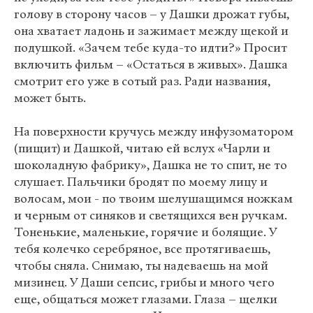
голову в сторону часов – у Дашки дрожат губы,
она хватает ладонь и зажимает между щекой и
подушкой. «Зачем тебе куда-то идти?» Просит
включить фильм – «Остаться в живых». Дашка
смотрит его уже в сотый раз. Ради названия,
может быть.
На поверхности кручусь между инфузоматором
(пищит) и Дашкой, читаю ей вслух «Чарли и
шоколадную фабрику», Дашка не то спит, не то
слушает. Пальчики бродят по моему лицу и
волосам, мои - по твоим шелушащимся ножкам
и черным от синяков и светящихся вен ручкам.
Тоненькие, маленькие, горячие и болящие. У
тебя колечко серебряное, все протягиваешь,
чтобы сняла. Снимаю, ты надеваешь на мой
мизинец. У Даши сепсис, грибы и много чего
еще, общаться может глазами. Глаза – щелки