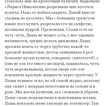
Показала мне на крохотный куличик. Выдавила:
«Лариса Николаевна разрешила мне кусочек
кулича. Надо ее поблагодарить. Давай вместе
съедим по кусочку». Мы с большим трепетом
взяли этот кулич, разрезали его на салфетке,
посыпали пудрой. Преломили. Стали есть по
чуть-чуть. Даша не может есть, у нее одышка
начинается, трудно делать движения. Даша
просила поить ее через трубочку какой-то
красной жидкостью, потом запихивала в рот
большие куски кулича, говорила: «хлееееееб!..»
(она не ела его много месяцев), задыхалась, чуть-
чуть пережевывала, потом снова еле-еле
втягивала красную жидкость через трубочку. У
Даши ледяное тело, но ей самой жарко, поэтому
она сидит с мокрым полотенцем на голове и в
руке. Мы доели куличик, все сложили и убрали.
Дашу снова подключили к вентиляции легких.
Даша показала маме глазами на телевизор. Там