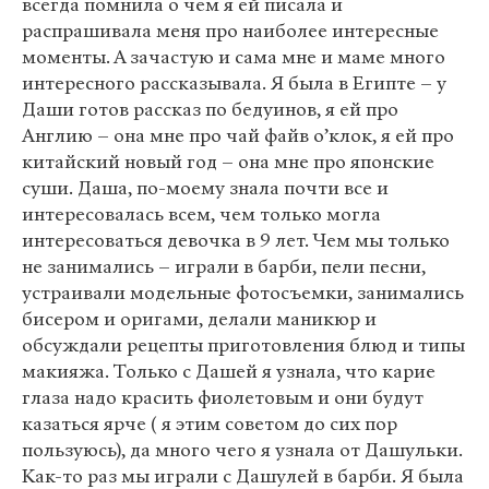
всегда помнила о чем я ей писала и
распрашивала меня про наиболее интересные
моменты. А зачастую и сама мне и маме много
интересного рассказывала. Я была в Египте – у
Даши готов рассказ по бедуинов, я ей про
Англию – она мне про чай файв о’клок, я ей про
китайский новый год – она мне про японские
суши. Даша, по-моему знала почти все и
интересовалась всем, чем только могла
интересоваться девочка в 9 лет. Чем мы только
не занимались – играли в барби, пели песни,
устраивали модельные фотосъемки, занимались
бисером и оригами, делали маникюр и
обсуждали рецепты приготовления блюд и типы
макияжа. Только с Дашей я узнала, что карие
глаза надо красить фиолетовым и они будут
казаться ярче ( я этим советом до сих пор
пользуюсь), да много чего я узнала от Дашульки.
Как-то раз мы играли с Дашулей в барби. Я была