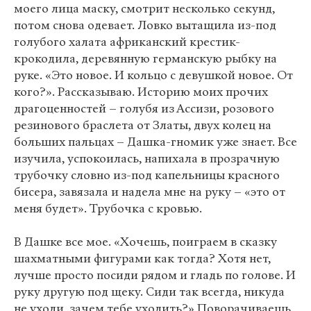
моего лица маску, смотрит несколько секунд,
потом снова одевает. Ловко вытащила из-под
голубого халата африканский крестик-
крокодила, деревянную германскую рыбку на
руке. «Это новое. И кольцо с девушкой новое. От
кого?». Рассказываю. Историю моих прочих
драгоценностей – голубя из Ассизи, розового
резинового браслета от Златы, двух колец на
больших пальцах – Дашка-гномик уже знает. Все
изучила, успокоилась, напихала в прозрачную
трубочку словно из-под капельницы красного
бисера, завязала и надела мне на руку – «это от
меня будет». Трубочка с кровью.
В Дашке все мое. «Хочешь, поиграем в сказку
шахматными фигурами как тогда? Хотя нет,
лучше просто посиди рядом и гладь по голове. И
руку другую под щеку. Сиди так всегда, никуда
не уходи, зачем тебе уходить?» Поворачиваешь