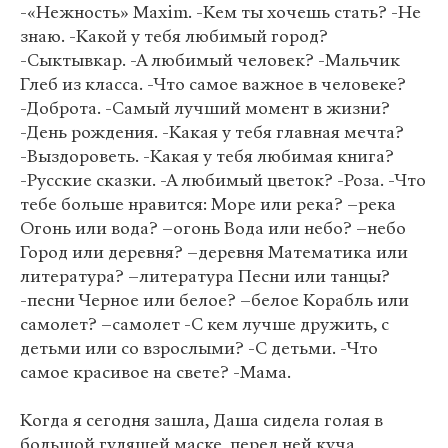
-«Нежность» Maxim. -Кем ты хочешь стать? -Не
знаю. -Какой у тебя любимый город?
-Сыктывкар. -А любимый человек? -Мальчик
Глеб из класса. -Что самое важное в человеке?
-Доброта. -Самый лучший момент в жизни?
-День рождения. -Какая у тебя главная мечта?
-Выздороветь. -Какая у тебя любимая книга?
-Русские сказки. -А любимый цветок? -Роза. -Что
тебе больше нравится: Море или река? –река
Огонь или вода? –огонь Вода или небо? –небо
Город или деревня? –деревня Математика или
литература? –литература Песни или танцы?
-песни Черное или белое? –белое Корабль или
самолет? –самолет -С кем лучше дружить, с
детьми или со взрослыми? -С детьми. -Что
самое красивое на свете? -Мама.
Когда я сегодня зашла, Даша сидела голая в
большой гудящей маске, перед ней куча