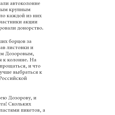
шали автоколонне
амым крупным
ло каждой из них
участники акции
ровали донорство.
ших борцов за
ав листовки и
ем Дозоровым,
 к колонне. На
прощаться, и что
лучше выбраться к
 Российской
ею Дозорову, и
га! Скольких
ластями пикетов, а