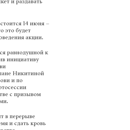
кет и раздавать
стоится 14 июня –
о это будет
оведения акции.
ся равнодушной к
ив инициативу
ви
тлане Никитиной
ови и по
отосессии
тве с призывом
ми.
т в перерыве
мя и сдать кровь