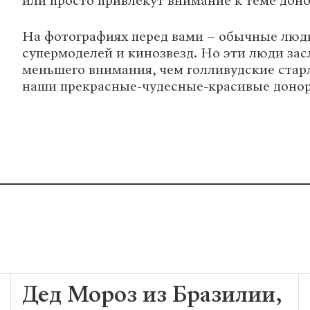
или просто привлекут внимание к теме доно
На фотографиях перед вами – обычные люди
супермоделей и кинозвезд. Но эти люди за
меньшего внимания, чем голливудские старл
наши прекрасные-чудесные-красивые доно
Дед Мороз из Бразилии,