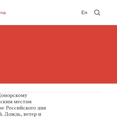
чь
En
Донорскому
орским местам
не Российского дня
. Дождь, ветер и