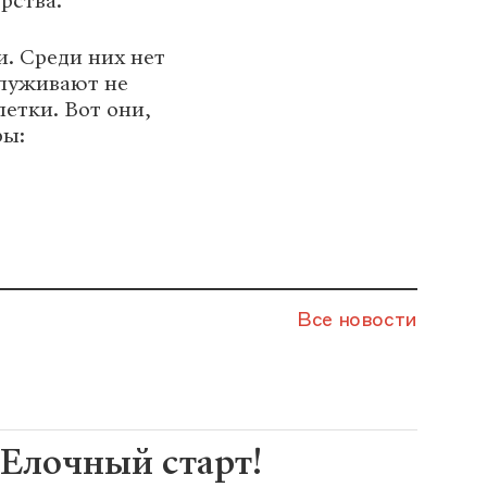
рства.
. Среди них нет
служивают не
етки. Вот они,
ры:
Все новости
Елочный старт!