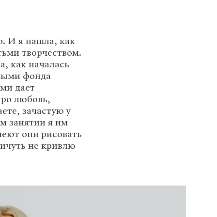
о. И я нашла, как
тьми творчеством.
а, как началась
чными фонда
ьми дает
про любовь,
аете, зачастую у
ом занятии я им
умеют они рисовать
ничуть не кривлю