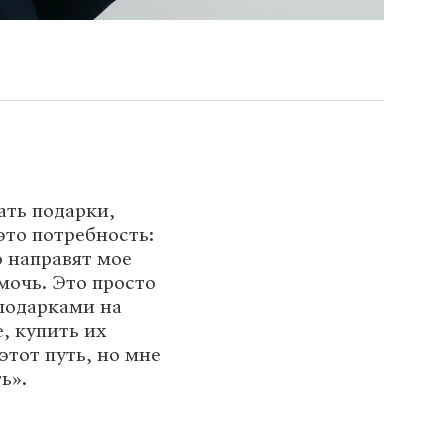
ать подарки,
это потребность:
о направят мое
мочь. Это просто
 подарками на
, купить их
этот путь, но мне
ь».