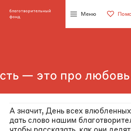
благотворительный
Меню
Помо
фонд
сть — это про любовь
А значит, День всех влюбленны
дать слово нашим благотворите
чтобы рассказать, как они деля