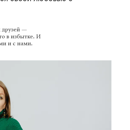
 друзей —
го в избытке. И
и и с нами.