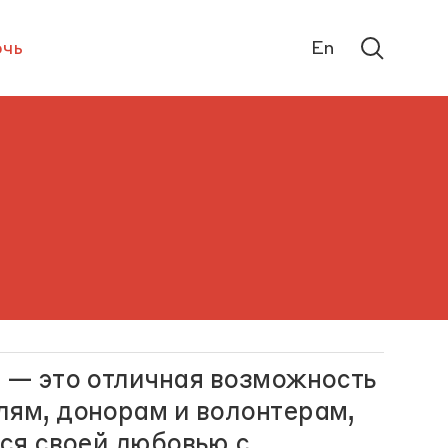
чь
En
х — это отличная возможность
лям, донорам и волонтерам,
тся своей любовью с