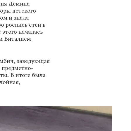
Юлия Демина
доры детского
ом и знала
о роспись стен в
 этого началась
ом Виталием
ембич, заведующая
 предметно-
ты. В итоге была
лойная,