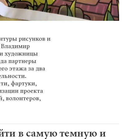
онтуры рисунков и
к Владимир
 и художницы
ода партнеры
го этажа за два
ельности.
ти, фартуки,
изации проекта
, волонтеров,
йти в самую темную и