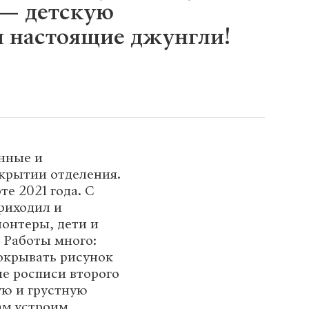
 — детскую
м настоящие джунгли!
нные и
крытии отделения.
те 2021 года. С
риходил и
лонтеры, дети и
 Работы много:
покрывать рисунок
е росписи второго
ую и грустную
ам устроим