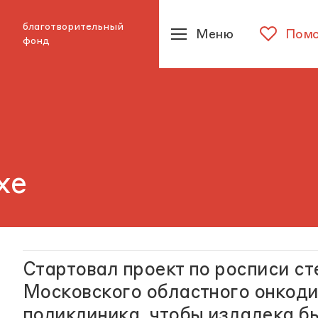
благотворительный
Меню
Помо
фонд
хе
Стартовал проект по росписи ст
Московского областного онкод
поликлиника, чтобы издалека бы