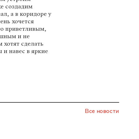
же создадим
л, а в коридоре у
ень хочется
его приветливым,
ашным и не
 хотят сделать
 и навес в яркие
Все новости