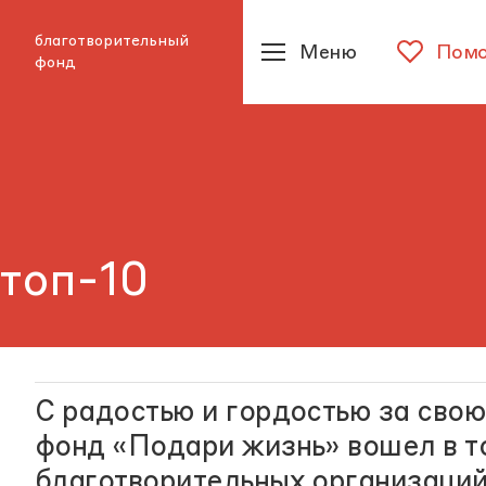
благотворительный
Меню
Помо
фонд
 топ-10
С радостью и гордостью за свою
фонд «Подари жизнь» вошел в т
благотворительных организаций