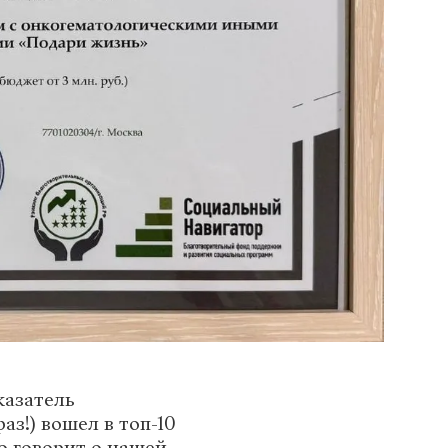
казатель
раз!) вошел в топ-10
о говорит о нашей