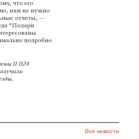
му, что его
ю, нам не нужно
ьные отчеты, —
нда “Подари
нтересованы
симально подробно
ены 11 024
получили
езды.
Все новости