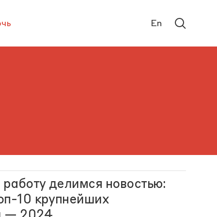
чь
En
 работу делимся новостью:
оп-10 крупнейших
 — 2024.