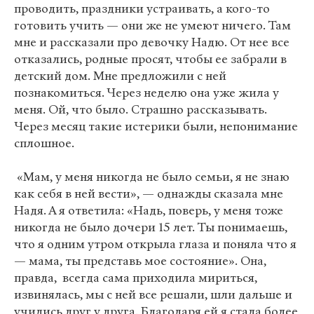
проводить, праздники устраивать, а кого-то
готовить учить — они же не умеют ничего. Там
мне и рассказали про девочку Надю. От нее все
отказались, родные просят, чтобы ее забрали в
детский дом. Мне предложили с ней
познакомиться. Через неделю она уже жила у
меня. Ой, что было. Страшно рассказывать.
Через месяц такие истерики были, непонимание
сплошное.
«Мам, у меня никогда не было семьи, я не знаю
как себя в ней вести», — однажды сказала мне
Надя. А я ответила: «Надь, поверь, у меня тоже
никогда не было дочери 15 лет. Ты понимаешь,
что я одним утром открыла глаза и поняла что я
— мама, ты представь мое состояние». Она,
правда, всегда сама приходила мириться,
извинялась, мы с ней все решали, шли дальше и
учились друг у друга. Благодаря ей я стала более