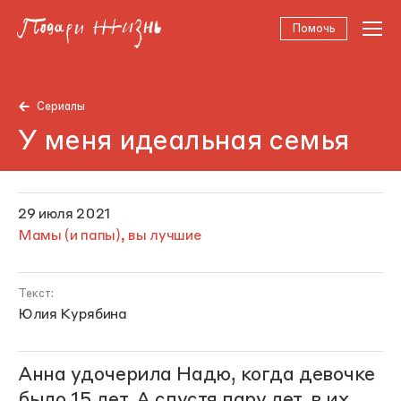
Помочь
Сериалы
У меня идеальная семья
29 июля 2021
Мамы (и папы), вы лучшие
Текст:
Юлия Курябина
Анна удочерила Надю, когда девочке
было 15 лет. А спустя пару лет, в их