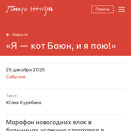
Помочь
Новости
«Я — кот Баюн, и я пою!»
25 декабря 2025
События
Текст:
Юлия Курябина
Марафон новогодних елок в
больницах успешно стартовал в