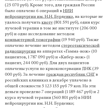
(25 070 руб). Кроме того, для граждан России
было оплачено 6 операций в
НИИ
нейрохирургии им. Н.Н. Бурденко
, на которые не
удалось получить
квоту
(801 591 руб), один курс
лучевой терапии в том же институте (206 000
руб) и одно исследование методом
компьютерной томографии
(19 940 руб). Также
оплачено лечение методом
стереотаксической
радиохирургии
на аппаратах «Гамма-нож» (10
пациентов, 1 787 090 руб) и «Кибер-нож» (1
пациент, 244 000 руб). Для двух пациентов
оплачены услуги по криоконсервации ДНК (39
000 руб). За лечение
граждан республик СНГ
в
российских клиниках в декабре уплачено в
общей сложности 5 123 155 руб 79 коп. На эти
деньги проведено 7 операций (1 189 467 руб) и 2
курса лучевой терапии (560 801 руб) в НИИ
нейрохирургии им. Н.Н. Бурденко;