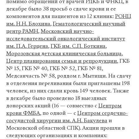
помимо обращений от врачей РДКБ и ФНКЦ, в
декабре было 38 просьб о сдаче крови и ее
компонентов для пациентов из 12 клиник:
РОНЦ
им. Н.Н. Блохина
,
Гематологический научный
центр РАМН
,
Московский научно-
исследовательский онкологический институт
им. П.А. Герцена
,
ГКБ им. С.П. Боткина
,
Морозовская детская клиническая больница
,
Центр планирования семьи и репродукции
, ГКБ
№ 15, ГКБ № 40, ГКБ № 52, ГКБ № 81,
Медсанчасть № 58, роддом г. Мытищи. На сдачу
в отделения переливания были приглашены 198
человек, из них сдали кровь 149 человек. Также
в декабре было проведено 18 выездных
донорских акций (16 — совместно с
Центром
крови ФМБА
, по одной — с
Центром сердечно-
сосудистой хирургии им. А.Н. Бакулева
и
Московской областной СПК). Акции прошли в
следующих организациях и компаниях: