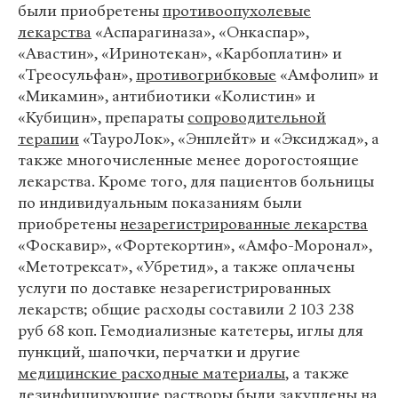
были приобретены
противоопухолевые
лекарства
«Аспарагиназа», «Онкаспар»,
«Авастин», «Иринотекан», «Карбоплатин» и
«Треосульфан»,
противогрибковые
«Амфолип» и
«Микамин», антибиотики «Колистин» и
«Кубицин», препараты
сопроводительной
терапии
«ТауроЛок», «Энплейт» и «Эксиджад», а
также многочисленные менее дорогостоящие
лекарства. Кроме того, для пациентов больницы
по индивидуальным показаниям были
приобретены
незарегистрированные лекарства
«Фоскавир», «Фортекортин», «Амфо-Моронал»,
«Метотрексат», «Убретид», а также оплачены
услуги по доставке незарегистрированных
лекарств; общие расходы составили 2 103 238
руб 68 коп. Гемодиализные катетеры, иглы для
пункций, шапочки, перчатки и другие
медицинские расходные материалы
, а также
дезинфицирующие растворы были закуплены на