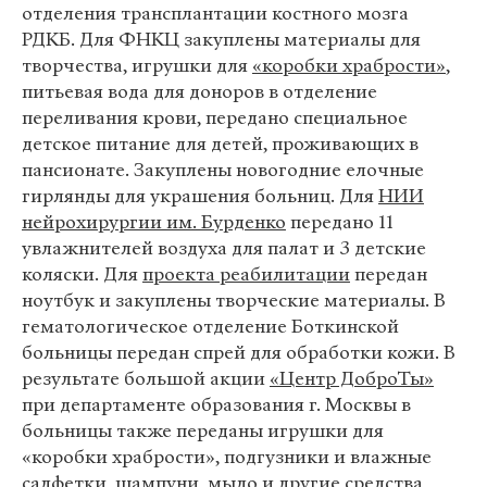
отделения трансплантации костного мозга
РДКБ. Для ФНКЦ закуплены материалы для
творчества, игрушки для
«коробки храбрости»
,
питьевая вода для доноров в отделение
переливания крови, передано специальное
детское питание для детей, проживающих в
пансионате. Закуплены новогодние елочные
гирлянды для украшения больниц. Для
НИИ
нейрохирургии им. Бурденко
передано 11
увлажнителей воздуха для палат и 3 детские
коляски. Для
проекта реабилитации
передан
ноутбук и закуплены творческие материалы. В
гематологическое отделение Боткинской
больницы передан спрей для обработки кожи. В
результате большой акции
«Центр ДоброТы»
при департаменте образования г. Москвы в
больницы также переданы игрушки для
«коробки храбрости», подгузники и влажные
салфетки, шампуни, мыло и другие средства