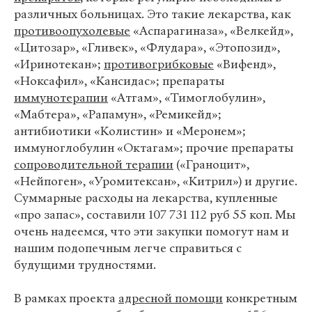
различных больницах. Это такие лекарства, как
противоопухолевые
«Аспарагиназа», «Велкейд»,
«Цитозар», «Гливек», «Флудара», «Этопозид»,
«Иринотекан»;
противогрибковые
«Вифенд»,
«Ноксафил», «Кансидас»; препараты
иммунотерапии
«Атгам», «Тимоглобулин»,
«Мабтера», «Рапамун», «Ремикейд»;
антибиотики «Колистин» и «Меронем»;
иммуноглобулин «Октагам»; прочие препараты
сопроводительной терапии
(«Граноцит»,
«Нейпоген», «Уромитексан», «Китрил») и другие.
Суммарные расходы на лекарства, купленные
«про запас», составили 107 731 112 руб 55 коп. Мы
очень надеемся, что эти закупки помогут нам и
нашим подопечным легче справиться с
будущими трудностями.
В рамках проекта
адресной помощи
конкретным