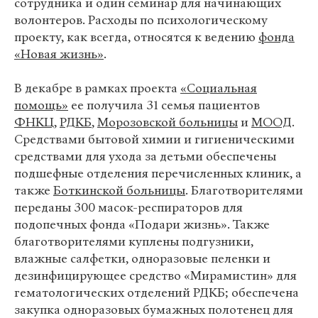
сотрудника и один семинар для начинающих
волонтеров. Расходы по психологическому
проекту, как всегда, относятся к ведению
фонда
«Новая жизнь»
.
В декабре в рамках проекта
«Социальная
помощь»
ее получила 31 семья пациентов
ФНКЦ
,
РДКБ
,
Морозовской больницы
и
МООД
.
Средствами бытовой химии и гигиеническими
средствами для ухода за детьми обеспечены
подшефные отделения перечисленных клиник, а
также
Боткинской больницы
. Благотворителями
переданы 300 масок-респираторов для
подопечных фонда «Подари жизнь». Также
благотворителями куплены подгузники,
влажные салфетки, одноразовые пеленки и
дезинфицирующее средство «Мирамистин» для
гематологических отделений РДКБ; обеспечена
закупка одноразовых бумажных полотенец для