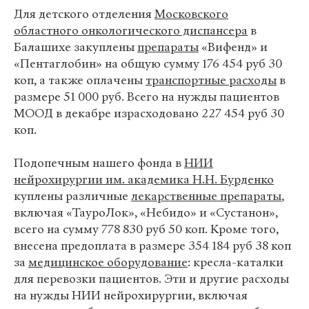
Для детского отделения
Московского
областного онкологического диспансера
в
Балашихе закуплены
препараты
«Вифенд» и
«Пентаглобин» на общую сумму 176 454 руб 30
коп, а также оплачены
транспортные расходы
в
размере 51 000 руб. Всего на нужды пациентов
МООД в декабре израсходовано 227 454 руб 30
коп.
Подопечным нашего фонда в
НИИ
нейрохирургии им. академика Н.Н. Бурденко
куплены различные
лекарственные препараты
,
включая «ТауроЛок», «Небидо» и «Сустанон»,
всего на сумму 778 830 руб 50 коп. Кроме того,
внесена предоплата в размере 354 184 руб 38 коп
за
медицинское оборудование
: кресла-каталки
для перевозки пациентов. Эти и другие расходы
на нужды НИИ нейрохирургии, включая