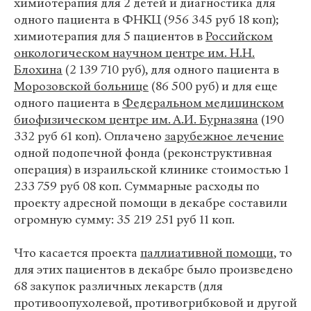
химиотерапия для 2 детей и диагностика для
одного пациента в ФНКЦ (956 345 руб 18 коп);
химиотерапия для 5 пациентов в
Российском
онкологическом научном центре им. Н.Н.
Блохина
(2 139 710 руб), для одного пациента в
Морозовской больнице
(86 500 руб) и для еще
одного пациента в
Федеральном медицинском
биофизическом центре им. А.И. Бурназяна
(190
332 руб 61 коп). Оплачено
зарубежное лечение
одной подопечной фонда (реконструктивная
операция) в израильской клинике стоимостью 1
233 759 руб 08 коп. Суммарные расходы по
проекту адресной помощи в декабре составили
огромную сумму: 35 219 251 руб 11 коп.
Что касается проекта
паллиативной помощи
, то
для этих пациентов в декабре было произведено
68 закупок различных лекарств (для
противоопухолевой, противогрибковой и другой