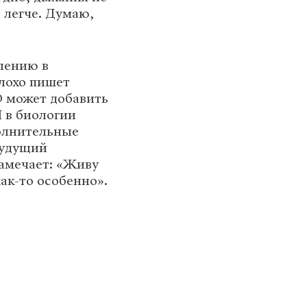
о легче. Думаю,
плению в
плохо пишет
 может добавить
Я в биологии
полнительные
будущий
замечает: «Живу
ак-то особенно».