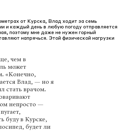
метрах от Курска, Влад ходит за семь
ми и каждый день в любую погоду отправляется
ная, поэтому мне даже не нужен горный
ставляют напрячься. Этой физической нагрузки
ще, чем в
ель может
м. «Конечно,
ется Влад, — но я
ил стать врачом.
говаривают
ском непросто —
пугает,
 буду в Курске,
лосипед, будет ли