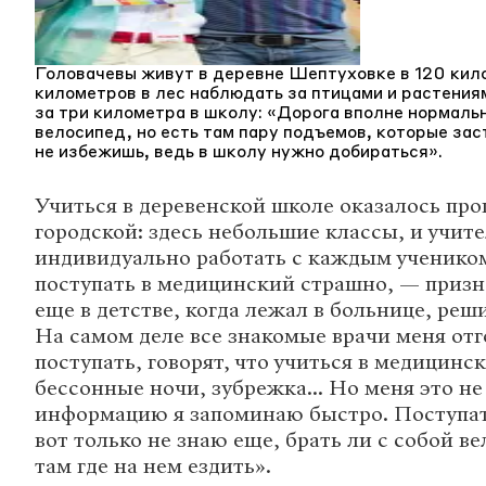
Головачевы живут в деревне Шептуховке в 120 кило
километров в лес наблюдать за птицами и растения
за три километра в школу: «Дорога вполне нормаль
велосипед, но есть там пару подъемов, которые за
не избежишь, ведь в школу нужно добираться».
Учиться в деревенской школе оказалось про
городской: здесь небольшие классы, и учит
индивидуально работать с каждым ученико
поступать в медицинский страшно, — призна
еще в детстве, когда лежал в больнице, реш
На самом деле все знакомые врачи меня от
поступать, говорят, что учиться в медицин
бессонные ночи, зубрежка... Но меня это не 
информацию я запоминаю быстро. Поступать
вот только не знаю еще, брать ли с собой ве
там где на нем ездить».