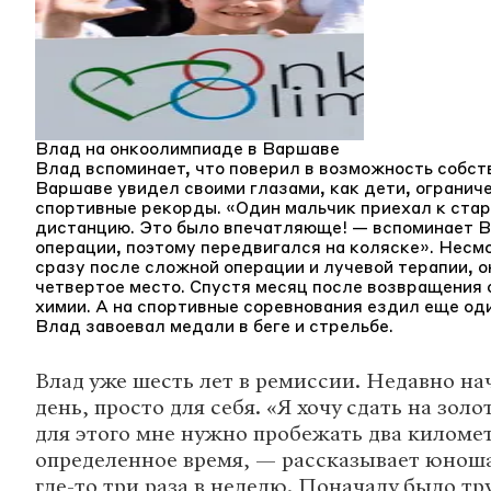
Влад на онкоолимпиаде в Варшаве
Влад вспоминает, что поверил в возможность собств
Варшаве увидел своими глазами, как дети, ограниче
спортивные рекорды. «Один мальчик приехал к стар
дистанцию. Это было впечатляюще! — вспоминает Вл
операции, поэтому передвигался на коляске». Несмо
сразу после сложной операции и лучевой терапии, о
четвертое место. Спустя месяц после возвращения
химии. А на спортивные соревнования ездил еще од
Влад завоевал медали в беге и стрельбе.
Влад уже шесть лет в ремиссии. Недавно на
день, просто для себя. «Я хочу сдать на зол
для этого мне нужно пробежать два километ
определенное время, — рассказывает юнош
где-то три раза в неделю. Поначалу было тр