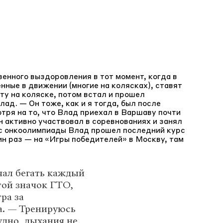
енного выздоровления в тот момент, когда в
нные в движении (многие на колясках), ставят
ту на коляске, потом встал и прошел
ад. — Он тоже, как и я тогда, был после
тря на то, что Влад приехал в Варшаву почти
н активно участвовал в соревнованиях и занял
 с онкоолимпиады Влад прошел последний курс
ин раз — на «Игры победителей» в Москву, там
чал бегать каждый
отой значок ГТО,
ра за
а. — Тренируюсь
удно, дыхания не