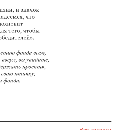
изни, и значок
Надеемся, что
дохновит
ля того, чтобы
обедителей».
летию фонда всем,
вверх, вы увидите,
ддержать проект»,
 свою птичку,
и фонда.