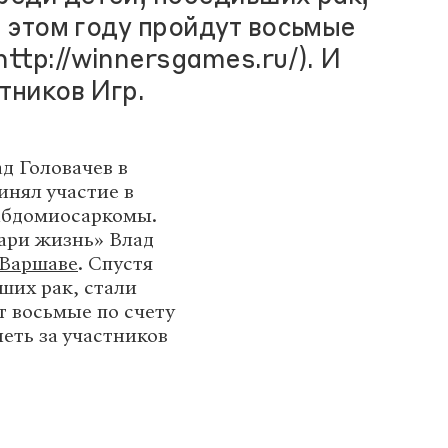
В этом году пройдут восьмые
ttp://winnersgames.ru/). И
тников Игр.
д Головачев в
инял участие в
рабдомиосаркомы.
ари жизнь» Влад
 Варшаве
. Спустя
ших рак, стали
т восьмые по счету
леть за участников