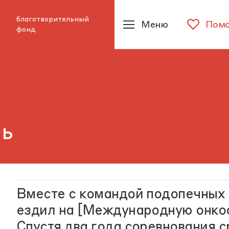
благотворительный
Меню
Помо
фонд
ль
Вместе с командой подопечных
ездил на [Международную онкоо
Спустя два года соревнования с