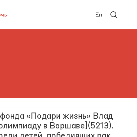
чь
En
 фонда «Подари жизнь» Влад
лимпиаду в Варшаве](5213).
реди детей, победивших рак,