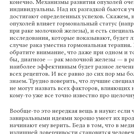
конечно. Механизмы развития опухолей оч
индивидуальны. Над их разгадкой бьются уч
достигают определенных успехов. Скажем, 
опухолей влияет гормональный статус (напр
при раке молочной железы), и есть специал
исследования, которые показывают, будет л
случае рака уместна гормональная терапия.
обратите внимание, что даже при одном и т
бы, диагнозе — рак молочной железы — в р
наиболее эффективным будет разное лечени
всех рецептов. И все равно до сих пор мы б
знаем. Трудно поверить, что лучшие специа
не могут назвать всех факторов, влияющих н
кому-то уже все точно известно про щелочн
Вообще-то это нередкая вещь в науке: если 
завиральными идеями хорошо умеет их прод
начинают ему верить. Беда в том, что в мед
излишней доверчивости становится человеч