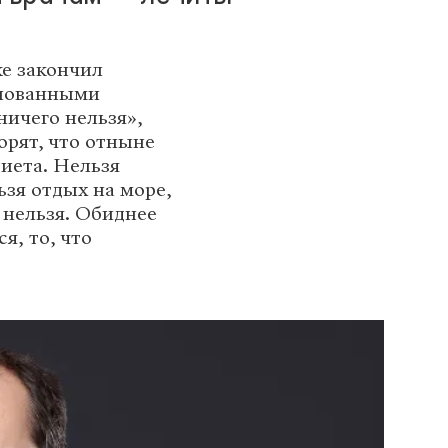
же закончил
снованными
ничего нельзя»,
орят, что отныне
диета. Нельзя
ьзя отдых на море,
 нельзя. Обиднее
я, то, что