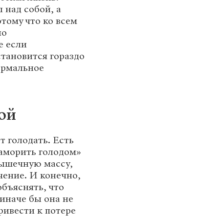
 над собой, а
тому что ко всем
но
е если
становится гораздо
нормальное
ой
 голодать. Есть
заморить голодом»
мышечную массу,
чение. И конечно,
объяснять, что
(иначе бы она не
привести к потере