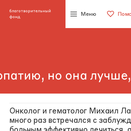
благотворительный
Меню
Помо
фонд
опатию, но она лучше
Онколог и гематолог Михаил Ла
много раз встречался с заблуж
больным эффективно лечиться, а