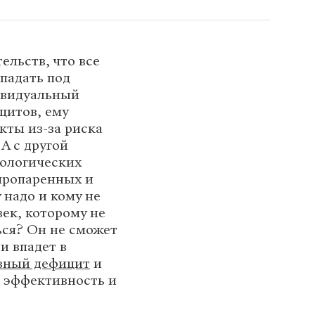
ельств, что все
падать под
дивидуальный
цитов, ему
кты из-за риска
А с другой
тологических
пропаренных и
 надо и кому не
век, которому не
ься? Он не сможет
 и впадет в
вный дефицит
и
 эффективность и