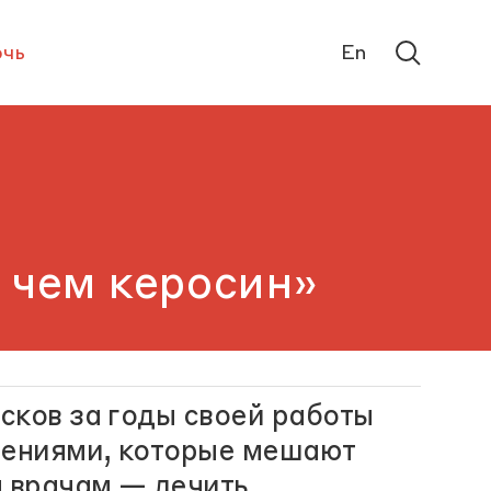
чь
En
, чем керосин»
сков за годы своей работы
дениями, которые мешают
 врачам — лечить.