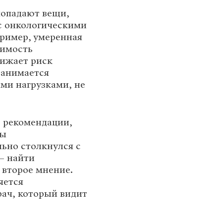
попадают вещи,
с онкологическими
пример, умеренная
симость
ижает риск
занимается
ми нагрузками, не
ь рекомендации,
бы
льно столкнулся с
— найти
 второе мнение.
яется
рач, который видит