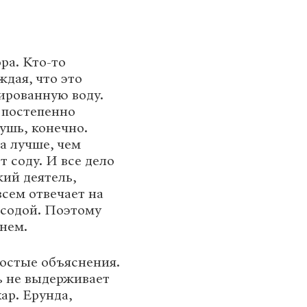
ра. Кто-то
ждая, что это
ированную воду.
 постепенно
ушь, конечно.
на лучше, чем
 соду. И все дело
кий деятель,
всем отвечает на
 содой. Поэтому
нем.
ростые объяснения.
ль не выдерживает
ар. Ерунда,