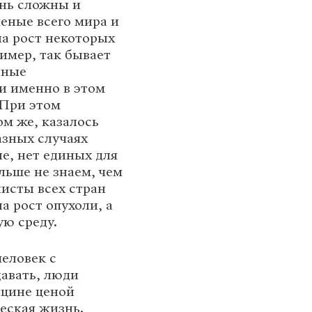
ень сложны и
еные всего мира и
на рост некоторых
имер, так бывает
ьные
и именно в этом
 При этом
ом же, казалось
азных случаях
е, нет единых для
ольше не знаем, чем
листы всех стран
а рост опухоли, а
ую среду.
человек с
авать, люди
ицине ценой
еская жизнь.