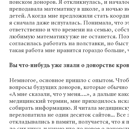
поиском доноров. Я откликнулась, и началос
преподавала математику в школе, а ночью и
детей. А когда мне предложили стать коорд
я сначала даже испугалась. Понимала, что э
ответственно и что времени на семью, собс
любимую математику уже не останется. Поэ
согласилась работать на полставки, но быст
такая работа мне нравится гораздо больше, 
Вы что-нибудь уже знали о донорстве кро
Немногое, основное пришло с опытом. Чтоб
вопросы будущих доноров, которые обычно 
«А мне сказали, что у меня….», а дальше ка
медицинский термин, мне приходилось иска
собирать информацию. Я читала медицинск
перелопатила не один десяток сайтов... Все 
откладывались в памяти, получается, что я 
до сих учусь и узнаю что-то новое о донорст