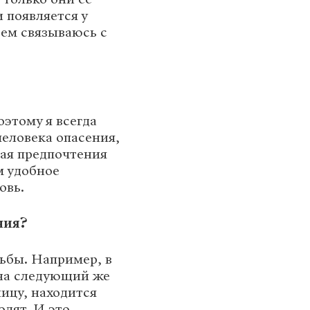
 появляется у
тем связываюсь с
оэтому я всегда
человека опасения,
вая предпочтения
м удобное
овь.
ния?
ьбы. Например, в
 на следующий же
ницу, находится
дят. И это