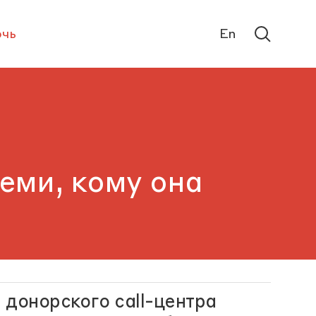
чь
En
теми, кому она
 донорского call-центра