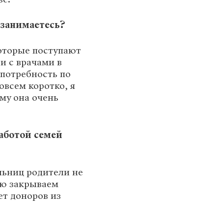
 занимаетесь?
оторые поступают
зи с врачами в
 потребность по
овсем коротко, я
ому она очень
заботой семей
льниц родители не
ью закрываем
ет доноров из