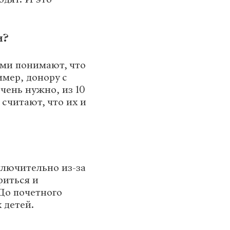
и?
сами понимают, что
имер, донору с
чень нужно, из 10
считают, что их и
ключительно из-за
риться и
 До почетного
 детей.