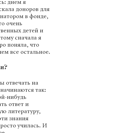
ь: днем я
скала доноров для
инатором в фонде,
то очень
твенных детей и
тому сначала я
ро поняла, что
чем все остальное.
ви?
ы отвечать на
начинаются так:
кой-нибудь
ть ответ и
ую литературу,
эти знания
просто училась. И
ве.