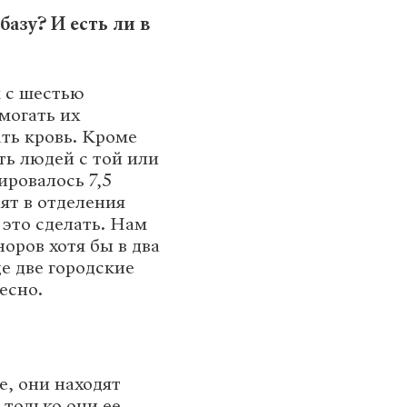
базу? И есть ли в
м с шестью
могать их
ть кровь. Кроме
ть людей с той или
ировалось 7,5
ят в отделения
 это сделать. Нам
оров хотя бы в два
ще две городские
есно.
е, они находят
 только они ее