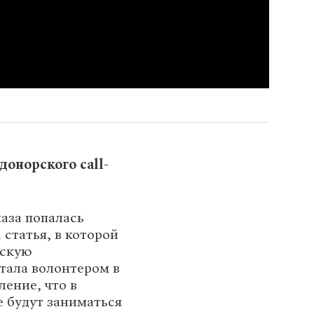
онорского call-
лаза попалась
статья, в которой
тскую
тала волонтером в
ление, что в
 будут заниматься