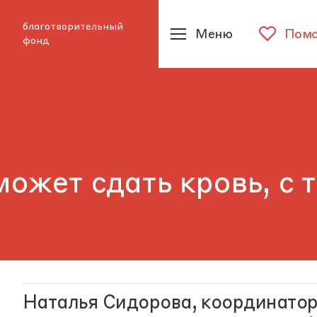
благотворительный
Меню
Помо
фонд
может сдать кровь, с 
Наталья Сидорова, координатор