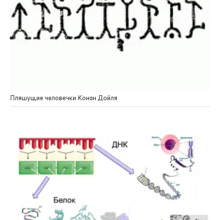
Пляшущие человечки Конан Дойля