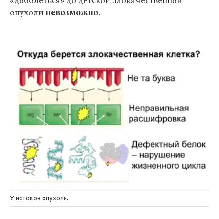
«доболеться» до детской злокачественной
опухоли
невозможно
.
У истоков опухоли.