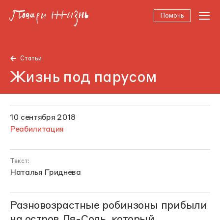
Помочь
Статьи
Жизнь под парусом
10 сентября 2018
Реабилитация
Текст:
Наталья Гриднева
Разновозрастные робинзоны прибыли
на остров Ля-Соль, который