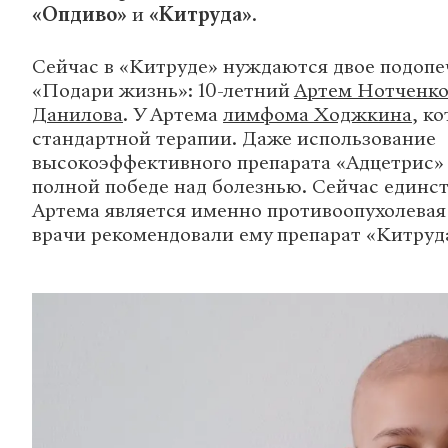
«Опдиво»
и
«Китруда»
.
Сейчас в «Китруде» нуждаются двое подоп
«Подари жизнь»: 10-летний
Артем Нотченк
Данилова
. У Артема
лимфома Ходжкина
, к
стандартной терапии. Даже использование
высокоэффективного препарата «Адцетрис» 
полной победе над болезнью. Сейчас един
Артема является именно противоопухолевая
врачи рекомендовали ему препарат «Китруд