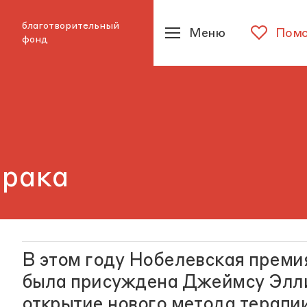
благотворительный
Меню
Помо
фонд
 рака
В этом году Нобелевская преми
была присуждена Джеймсу Элли
открытие нового метода терапи