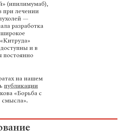
й» (ипилимумаб),
в при лечении
пухолей —
ала разработка
е широкое
 «Китруда»
 доступны и в
ия постоянно
ратах на нашем
ть
публикации
кова «Борьба с
о смысла».
ование