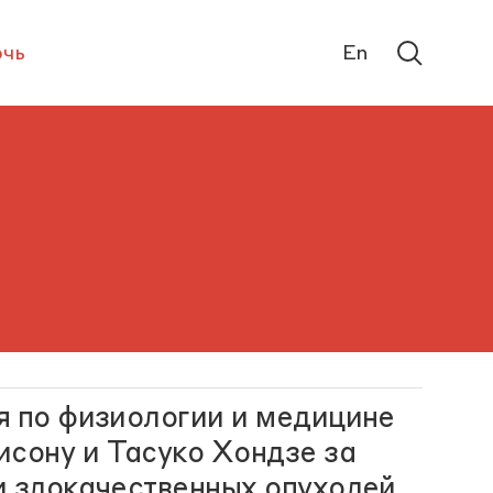
чь
En
я по физиологии и медицине
сону и Тасуко Хондзе за
и злокачественных опухолей.