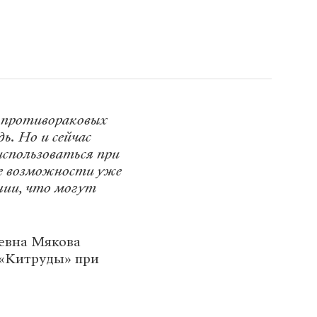
я противораковых
ь. Но и сейчас
спользоваться при
ие возможности уже
нии, что могут
евна Мякова
«Китруды» при