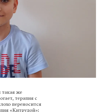
 такая же
огает, терапия с
лохо переносится
апия «Китрудой»: