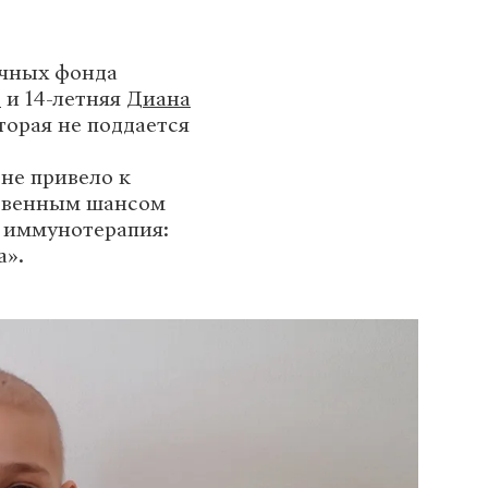
ечных фонда
о
и 14-летняя
Диана
оторая не поддается
не привело к
ственным шансом
 иммунотерапия:
а».