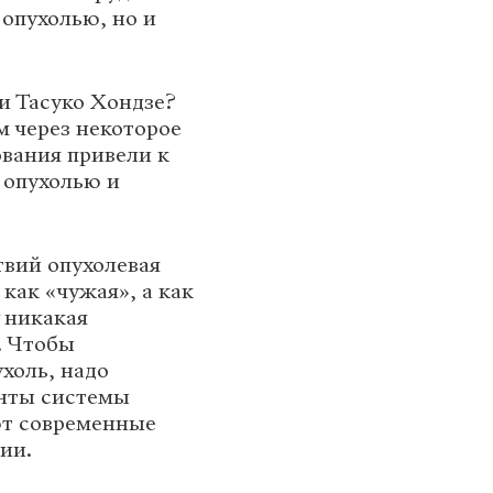
 опухолью, но и
и Тасуко Хондзе?
м через некоторое
ования привели к
 опухолью и
твий опухолевая
как «чужая», а как
у никакая
. Чтобы
холь, надо
енты системы
ют современные
ии.