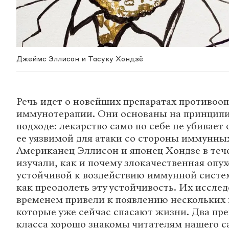
Джеймс Эллисон и Тасуку Хондзё
Речь идет о новейших препаратах противоо
иммунотерапии. Они основаны на принцип
подходе: лекарство само по себе не убивает 
ее уязвимой для атаки со стороны иммунных
Американец Эллисон и японец Хондзе в теч
изучали, как и почему злокачественная опу
устойчивой к воздействию иммунной систе
как преодолеть эту устойчивость. Их исслед
временем привели к появлению нескольких 
которые уже сейчас спасают жизни. Два пре
класса хорошо знакомы читателям нашего са