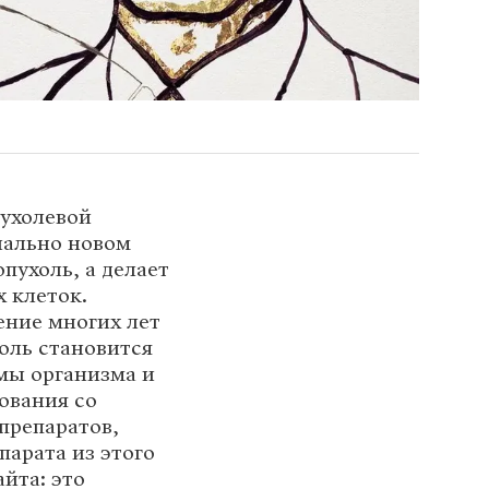
пухолевой
иально новом
опухоль, а делает
 клеток.
ение многих лет
холь становится
мы организма и
ования со
препаратов,
парата из этого
йта: это