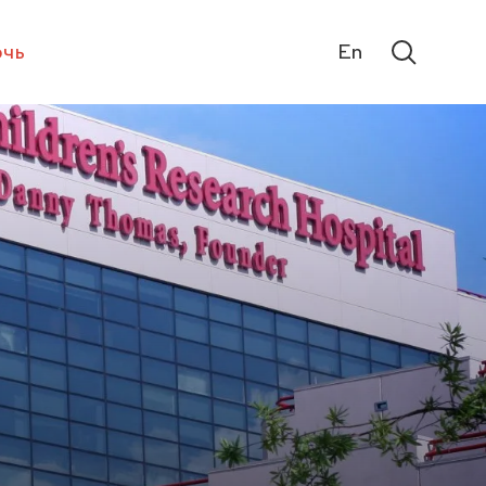
чь
En