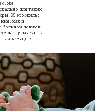
ве, ни
циально для таких
тиры
. И это жилье
ния, как и
то больной должен
 то же время жить
пить инфекцию.