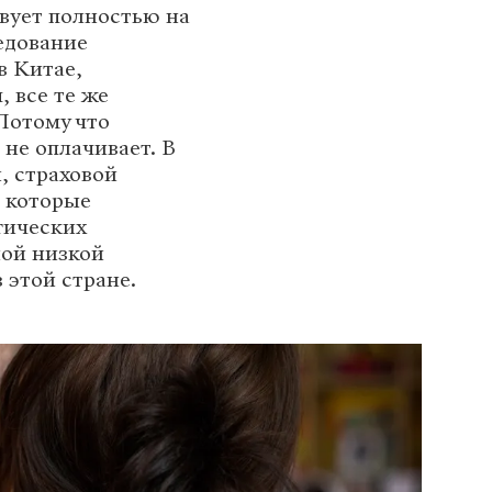
твует полностью на
едование
в Китае,
, все те же
Потому что
 не оплачивает. В
, страховой
 которые
гических
ной низкой
 этой стране.