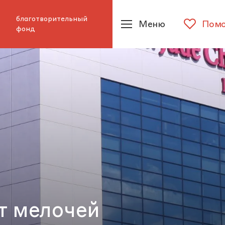
благотворительный
Меню
Помо
фонд
т мелочей