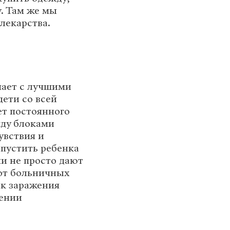
у. Там же мы
 лекарства.
чает с лучшими
ети со всей
ет постоянного
жду блоками
увствия и
тпустить ребенка
и не просто дают
 от больничных
ск заражения
лении