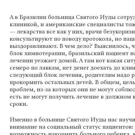
А в Бразилии больница Святого Иуды сотру
клиникой, и американские специалисты тож
— лекарства все как у них, врачи безукориз
консультируют по поводу протокола, но пац
выздоравливают. В чем дело? Выяснилось, ч
блок химиотерапии, бразильский пациент н
лечении уезжает домой. А там вот какая сит
семеро по лавкам, нет денег доехать до кли
следующий блок лечения, родителям надо р
прокормить остальных детей. В общем, цел
проблем, из-за которых они не могут соблю
есть не могут получить лечение в должном 
сроки.
Именно в больнице Святого Иуды нас науч
внимание на социальный статус пациентов: 
возможность накормить больного ребенка, 