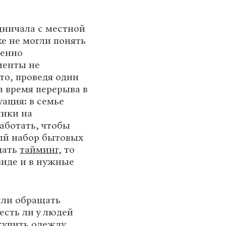
дничала с местной
е не могли понять
ненно
иенты не
то, проведя один
а время перерыва в
уация: в семье
ники на
аботать, чтобы
ый набор бытовых
дать
тайминг
, то
виде и в нужные
или обращать
есть ли у людей
купить одежду,