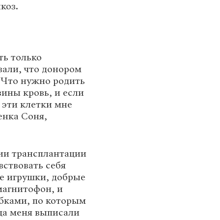
коз.
ть только
зали, что донором
. Что нужно родить
вины кровь, и если
 эти клетки мне
енка Соня,
нии трансплантации
вствовать себя
е игрушки, добрые
магнитофон, и
бками, по которым
яца меня выписали