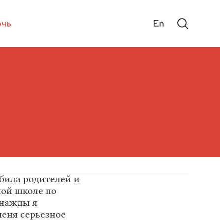
чь
En
била родителей и
ной школе по
днажды я
меня серьезное