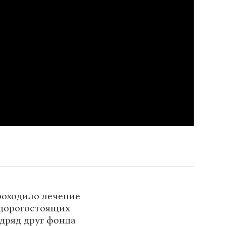
роходило лечение
 дорогостоящих
одряд друг фонда