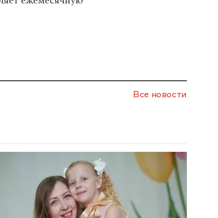
мляет ежемесячную
Все новости