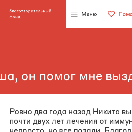
благотворительный
Меню
Помо
фонд
ша, он помог мне выз
Ровно два года назад Никита в
почти двух лет лечения от имму
непросто, но все позади. Благод