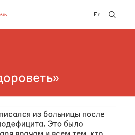
чь
En
дороветь»
ыписался из больницы после
нодефицита. Это было
аря врачам и всем тем, кто