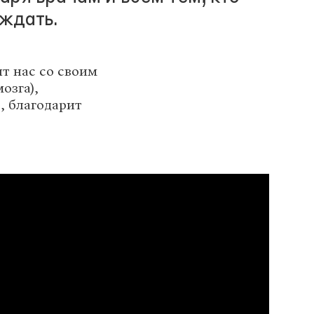
ждать.
т нас со своим
озга),
, благодарит