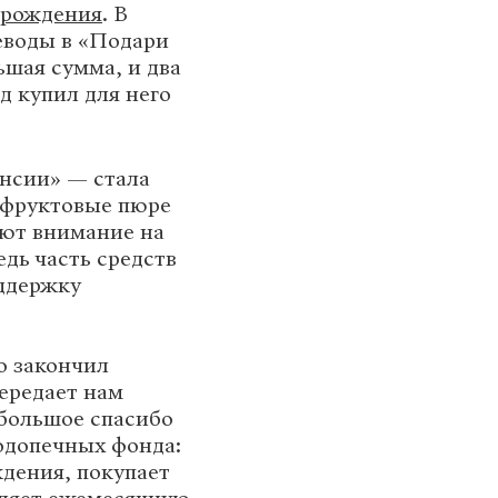
 рождения
. В
реводы в «Подари
ьшая сумма, и два
д купил для него
нсии» — стала
т фруктовые пюре
ают внимание на
едь часть средств
оддержку
о закончил
передает нам
 большое спасибо
подопечных фонда:
дения, покупает