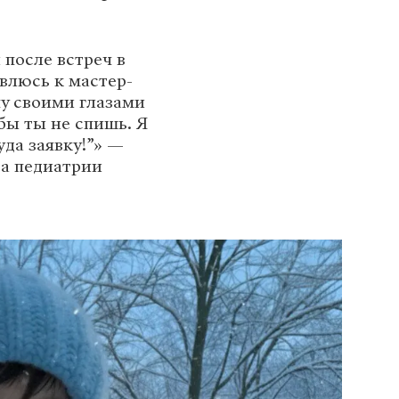
 после встреч в
овлюсь к мастер-
чу своими глазами
ебы ты не спишь. Я
уда заявку!”» —
та педиатрии