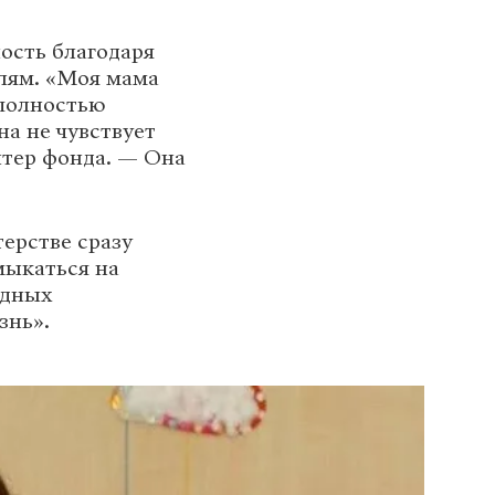
ость благодаря
лям. «Моя мама
 полностью
на не чувствует
нтер фонда. — Она
терстве сразу
мыкаться на
здных
знь».