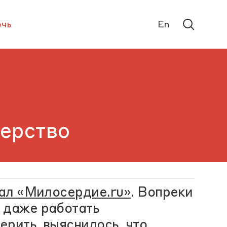
чь
En
терство
ал «Милосердие.ru»
. Вопреки
 даже работать
ерить, выяснилось, что