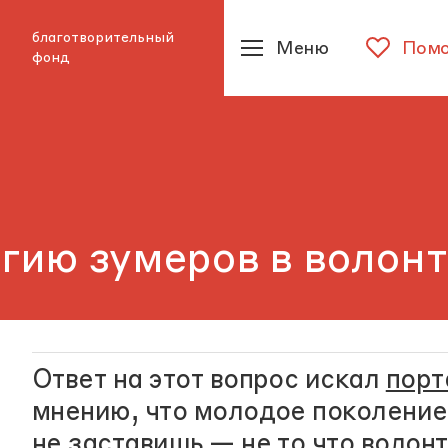
благотворительный
Меню
Помо
фонд
гию зумеров в волон
Ответ на этот вопрос искал
порт
мнению, что молодое поколение
не заставишь — не то что волонт