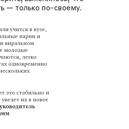
ь — только по-своему.
ли учится в вузе,
ильные парни и
 и виральном
ие молодые
учаются, легко
тах одновременно
 нескольких
т это стабильно и
уведет их в новое
руководитель
амм