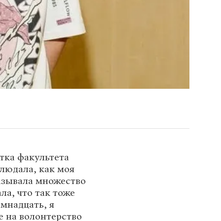
нтка факультета
людала, как моя
азывала множество
ала, что так тоже
мнадцать, я
е на волонтерство