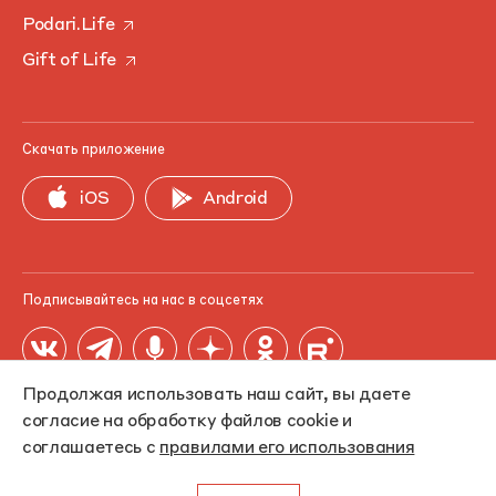
Podari.Life
Gift of Life
Скачать приложение
iOS
Android
Подписывайтесь на нас в соцсетях
Продолжая использовать наш сайт, вы даете
согласие на обработку файлов cookie и
соглашаетесь с
правилами его использования
© 2006-2026 Фонд «Подари жизнь». ИНН 7714320009, ОГРН
1067799030639, номер в Реестре СОНКО — 8067.