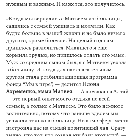
нужным и важным. И кажется, это получилось.
«Когда мы вернулись с Матвеем из больницы,
садились с семьей ужинать и молчали. Как
будто больше в нашей жизни и не было ничего
другого, кроме болезни. На целый год нам
пришлось разделиться. Младшего я еще
кормила грудью, но пришлось отдать его маме.
Муж со средним сыном был, я с Матвеем уехала
в больницу. И тогда для нас спасательным
кругом стала реабилитационная программа
фонда “Мы в игре”, — делится
Илона
Ахременко, мама Матвея
. — А поездка на Алтай
— это первый опыт моего отдыха не всей
семьей, а только с Матвеем. Это было немного
волнительно, потому что раньше вдвоем мы
уезжали только в больницу. Но атмосфера места
настроила нас на самый позитивный лад. Сразу
видно, что тот, кто создал эту базу, этот клуб, —