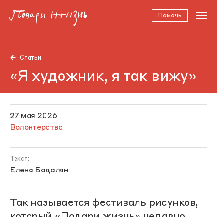
Помочь
Статьи
«Я художник, я так вижу»
27 мая 2026
Волонтерство
Текст:
Елена Бадалян
Так называется фестиваль рисунков,
который «Подари жизнь» недавно