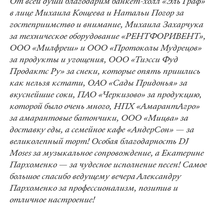
От всей души благодарим банкет-холл «Эль Граф»
в лице Михаила Кощеева и Натальи Погор за
гостеприимство и внимание, Михаила Захарчука
за техническое оборудование «РЕНТФОРИВЕНТ»,
ООО «Милфреш» и ООО «Протоколы Мудрецов»
за продукты и угощения, ООО «Тиэсси Фуд
Продактс Ру» за снеки, которые опять пришлись
как нельзя кстати, ОАО «Сады Придонья» за
вкуснейшие соки, ПАО «Черкизово» за продукцию,
которой было очень много, НПХ «АмарантАгро»
за амарантовые батончики, ООО «Мицва» за
доставку еды, а семейное кафе «АндерСон» — за
великолепный торт! Особая благодарность DJ
Moses за музыкальное сопровождение, а Екатерине
Пархоменко — за чудесное исполнение песен! Самое
большое спасибо ведущему вечера Александру
Пархоменко за профессионализм, позитив и
отличное настроение!