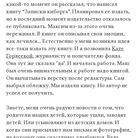
какой-то момент он рассказал, что написал
книгу “Записки киборга”. Планировал ее издать,
но в последний момент издательство отказалось
ее публиковать. Максим из-за этого очень
переживал. В книге он описывал свои эмоции,
как лечился... Естественно у меня возникла идея
все-таки издать эту книгу. И я позвонила
Кате
Гордеевой
, журналисту и попечителю фонда.
Она тут же сказала "да". И началась работа. Макс
был очень внимательным к работе надо книгой.
Он вычитывать верстку после редактуры. Сам
выбрал обложку. Мы издали книгу. Но автор не
успел ее получить.
Знаете, меня очень радуют новости о том, что
родители наших детей, которые ушли, заводят
детей. Или усыновляют из детских домов. И
когда они присылают нам письма и фотографии,
на которых они счастливы, улыбаются. Ведь