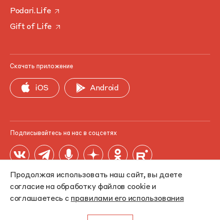
Podari.Life
Gift of Life
Скачать приложение
iOS
Android
Подписывайтесь на нас в соцсетях
Продолжая использовать наш сайт, вы даете
согласие на обработку файлов cookie и
соглашаетесь с
правилами его использования
© 2006-2026 Фонд «Подари жизнь». ИНН 7714320009, ОГРН
1067799030639, номер в Реестре СОНКО — 8067.